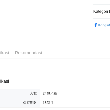
AFTEE
Deskripsi
Kategori 
Pertama, 
Pemindah
Kemudian
1. Dengan
糖果類| 
Tunai sem
pengesaha
Kongsi
2. Anda b
3. Tiada b
dihantar k
Pilihan 
4. Setela
manakala a
一般配送
AFTEE.
ikasi
Rekomendasi
NT$130/pe
5. Tiada b
pembayara
NT$2,000 
dalam tal
aplikasi A
賣家宅配
NT$130/pe
Sila ambil
ikasi
bagaimanap
NT$2,000 
dan mendaf
pembayara
貨到付款
入數
24包／箱
NT$190/pe
Tempoh pe
保存期限
18個月
ditambah d
NT$2,600 
Anda bole