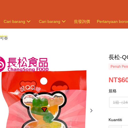
Cari barang
Cari barang
批發詢價
Pertanyaan boro
atan
您可吞
長松-Q
Penuh Pen
NT$6
規格
1箱（2
Kuantiti