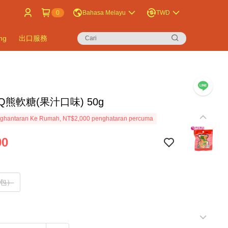
0
Bahasa Melayu
TWD
ng
出口服務
Q熊軟糖(果汁口味) 50g
ghantaran Ke Rumah, NT$2,000 penghataran percuma
00
4包）