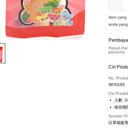
Item yang
anda yang
Pembaya
Penuh Pen
percuma
Kaedah 
Ciri Prod
Kad Kredi
No. Produ
9870193
LINE Pay
Ciri Produ
Apple Pay
入數: 2
保存期限
JKOPAY
Sorotan P
Easy Walle
以單箱販