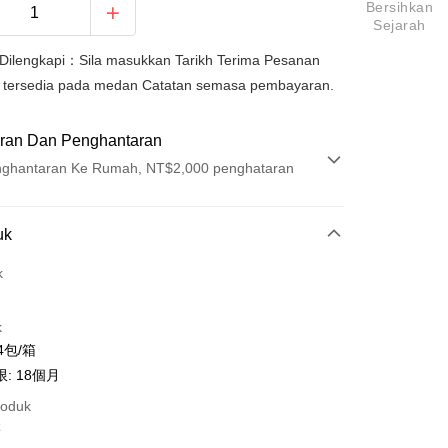
Bersihkan
Sejarah
 Dilengkapi：Sila masukkan Tarikh Terima Pesanan
 tersedia pada medan Catatan semasa pembayaran.
ran Dan Penghantaran
ghantaran Ke Rumah, NT$2,000 penghataran
Pembayaran
uk
t (Bayaran Penuh)
k
k
4包/箱
: 18個月
roduk
t
售