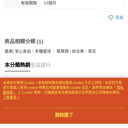
有效期限
12個月
是否繳費成功／繳費後需取消欲退款等相關疑問，請聯繫「AFTEE先享後付
客戶支援中心」
https://netprotections.freshdesk.com/support/home
客服
【注意事項】
１．透過由恩沛科技股份有限公司提供之「AFTEE先享後付」服務完成之交
易，需依本服務之必要範圍內提供個人資料，並將交易相關給付款項請求債
權轉讓予恩沛科技股份有限公司。
２．關於個人資料處理事宜，請瀏覽以下網址：
商品相關分類 (1)
https://aftee.tw/terms/#terms3
３．未成年的使用者請事先徵得法定代理人或監護人之同意方可使用
義美| 安心食品，多種選項
堅果類 | 綜合果、青豆
「AFTEE先享後付」，若未經同意申辦者引起之損失，本公司不負相關責
任。
本分類熱銷
全站排行
４．使用「AFTEE先享後付」時，將依據個別帳號之用戶狀況，依本公司即
時審查核予不同之上限額度；若仍有額度不足之情形，本公司將視審查結果
請求用戶進行身份認證。
５．嚴禁一人註冊多個帳號或使用他人資訊註冊。若發現惡意使用之情形，
本網站中使用 cookie，欲查詢有關本網站使用 cookie 方式之詳情，及若您不希
恩沛科技股份有限公司將有權停止該用戶之使用額度並採取法律行動。
熱門標籤
望在電腦上使用 cookie 時應如何變更電腦的 cookie 設定，請參閱本網站「
隱私
權條款
」之 Cookie 聲明。您繼續使用本網站即表示您同意本公司得按本網站使
用條款之 Cookie 聲明使用 cookie。
了解更多 >
我知道了