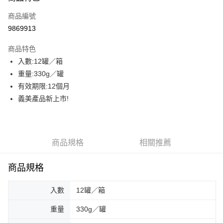
商品編號
街口支付
9869913
悠遊付
商品特色
AFTEE先享後付
入數:12罐／箱
相關說明
重量:330g／罐
【關於「AFTEE先享後付」】
ATM付款
AFTEE先享後付是「在收到商品之後才付款」的支付方式。 讓您購物簡單
有效期限:12個月
便利好安心！
義美產品新上市!
貨到付款
１．簡單：不需註冊會員、不需綁卡、不需儲值。
２．便利：只要手機號碼，簡訊認證，即可結帳。
３．安心：先確認商品／服務後，再付款。
運送方式
【「AFTEE先享後付」結帳流程】
商品規格
相關推薦
一般配送
１．於結帳方式選擇「AFTEE先享後付」後，將跳轉至「AFTEE先享後付」
每筆NT$130，滿NT$2,000(含以上)免運費
結帳頁面，進行簡訊認證並確認金額後，即可完成結帳。
商品規格
２．訂單成立數日內，您將收到繳費通知簡訊。
賣家宅配
３．收到繳費通知簡訊後14天內，點擊此簡訊中的連結，可透過四大超商／
ATM／網路銀行／等多元方式進行付款，方視為交易完成。
每筆NT$130，滿NT$2,000(含以上)免運費
入數
12罐／箱
※ 請注意：結帳手續完成當下不需立刻繳費，但若您需要取消訂單，請聯絡
購買商品的店家。未經商家同意取消之訂單仍視為有效，需透過AFTEE先享
貨到付款
重量
330g／罐
後付繳納相關費用。
每筆NT$190，滿NT$2,600(含以上)免運費
※ 交易是否成功請以「AFTEE先享後付 」之結帳頁面顯示為準，若有關於