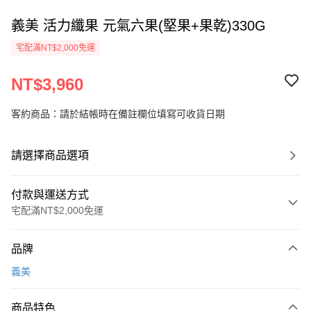
義美 活力纖果 元氣六果(堅果+果乾)330G
宅配滿NT$2,000免運
NT$3,960
客約商品：請於結帳時在備註欄位填寫可收貨日期
請選擇商品選項
付款與運送方式
宅配滿NT$2,000免運
付款方式
品牌
信用卡一次付款
義美
LINE Pay
商品特色
Apple Pay