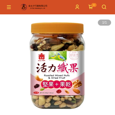
0
1
/
1