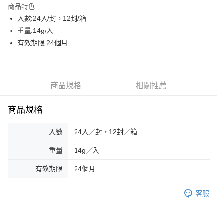
商品特色
街口支付
入數:24入/封，12封/箱
重量:14g/入
悠遊付
有效期限:24個月
AFTEE先享後付
相關說明
【關於「AFTEE先享後付」】
ATM付款
AFTEE先享後付是「在收到商品之後才付款」的支付方式。 讓您購物簡單
商品規格
相關推薦
便利好安心！
貨到付款
１．簡單：不需註冊會員、不需綁卡、不需儲值。
商品規格
２．便利：只要手機號碼，簡訊認證，即可結帳。
３．安心：先確認商品／服務後，再付款。
運送方式
入數
24入／封，12封／箱
【「AFTEE先享後付」結帳流程】
一般配送
１．於結帳方式選擇「AFTEE先享後付」後，將跳轉至「AFTEE先享後付」
重量
14g／入
每筆NT$130，滿NT$2,000(含以上)免運費
結帳頁面，進行簡訊認證並確認金額後，即可完成結帳。
２．訂單成立數日內，您將收到繳費通知簡訊。
有效期限
24個月
賣家宅配
３．收到繳費通知簡訊後14天內，點擊此簡訊中的連結，可透過四大超商／
ATM／網路銀行／等多元方式進行付款，方視為交易完成。
每筆NT$130，滿NT$2,000(含以上)免運費
※ 請注意：結帳手續完成當下不需立刻繳費，但若您需要取消訂單，請聯絡
客服
購買商品的店家。未經商家同意取消之訂單仍視為有效，需透過AFTEE先享
貨到付款
後付繳納相關費用。
每筆NT$190，滿NT$2,600(含以上)免運費
※ 交易是否成功請以「AFTEE先享後付 」之結帳頁面顯示為準，若有關於