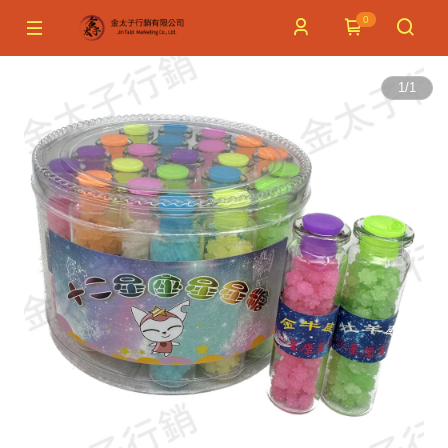
0
1
/
1