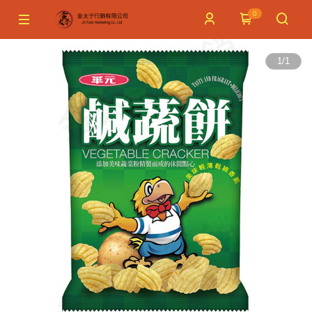
0
1
/
1