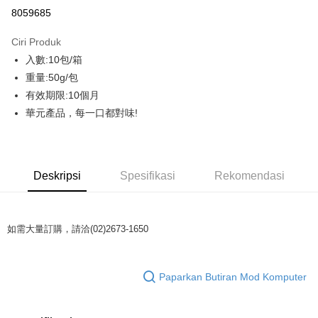
LINE Pay
8059685
Apple Pay
Ciri Produk
JKOPAY
入數:10包/箱
重量:50g/包
Easy Wallet
有效期限:10個月
AFTEE
華元產品，每一口都對味!
Deskripsi
Pertama, Mengenai Perkhidmatan AFTEE Beli Sekarang Bayar Kemudian
Pemindahan ATM
1. Dengan memilih AFTEE sebagai kaedah pembayaran, mesej
pengesahan AFTEE akan muncul.
Deskripsi
Spesifikasi
Rekomendasi
Tunai semasa Penghantaran
2. Anda boleh meneruskan pembayaran selepas pengesahan SMS.
3. Tiada bayaran diperlukan apabila pesanan disahkan. Produk akan
dihantar ke alamat yang ditetapkan.
Pilihan Penghantaran
4. Setelah pesanan disahkan, anda akan menerima SMS pembayaran
如需大量訂購，請洽(02)2673-1650
manakala ahli aplikasi akan menerima pemberitahuan tolak aplikasi
一般配送
AFTEE.
NT$130/pesanan | Penghantaran percuma untuk pesanan
5. Tiada bayaran diperlukan apabila anda menerima produk. Sila buat
pembayaran di empat kedai serbaneka utama, ATM atau perbankan
NT$2,000 atau lebih
Paparkan Butiran Mod Komputer
dalam talian dengan SMS pembayaran atau pemberitahuan tolak aplikasi
AFTEE.
賣家宅配
NT$130/pesanan | Penghantaran percuma untuk pesanan