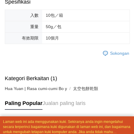
Sila ambil perhatian bahawa tempoh pembayaran adalah 14 hari. Walau
Spesifikasi
NT$2,000 atau lebih
bagaimanapun, bagi mereka yang telah memuat turun Aplikasi AFTEE
dan mendaftar sebagai ahli AFTEE boleh menikmati tempoh pembayaran
入數
10包／箱
sehingga 45 hari.
貨到付款
NT$190/pesanan | Penghantaran percuma untuk pesanan
重量
50g／包
Tempoh pembayaran dikira dari masa kedai meminta pembayaran anda,
NT$2,600 atau lebih
ditambah dengan bilangan hari yang boleh dilanjutkan oleh AFTEE. Anda
boleh melanjutkan tempoh pembayaran anda sebelum anda menerima
有效期限
10個月
pesanan. Walau bagaimanapun, tiada jaminan bahawa anda boleh
menerima pesanan anda semasa tempoh pembayaran (cth.: produk
Sokongan
prapesanan atau produk yang mungkin mengambil masa yang lebih
lama untuk dihantar). Oleh itu, anda dikehendaki membuat pembayaran
kepada AFTEE dalam tempoh sama ada anda menerima pesanan.
Kedua, Sekatan Pembayaran
Kategori Berkaitan (1)
1. Jumlah yang diperakui untuk pengguna kali pertama boleh sehingga
NT$10,000. Amaun diperakui sebenar yang diluluskan akan berdasarkan
Hua Yuan | Rasa cumi-cumi Bo y
太空包餅乾類
keputusan pensijilan dan semakan oleh AFTEE.
2. Amaun perbelanjaan minimum mestilah lebih besar daripada NT$20.
Paling Popular
Jualan paling laris
3. Pada masa ini hanya tersedia untuk ahli Taiwan.
Ketiga, Syarat Perkhidmatan
Perkhidmatan AFTEE Beli Sekarang Bayar Kemudian disediakan oleh NP
Laman web ini ada menggunakan kuki. Sekiranya anda ingin mengetahui
Taiwan, Inc. dan AFTEE akan membuat bil kepada pengguna. AFTEE
Tag Popular
secara terperinci bagaimana kuki digunakan di laman web ini, dan bagaimana
akan menggunakan data peribadi yang dikumpul (termasuk nama
untuk mengubah tetapan kuki komputer anda. Jika anda tidak mahu