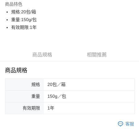
商品特色
街口支付
規格:20包/箱
重量:150g/包
AFTEE先享後付
有效期限:1年
相關說明
【關於「AFTEE先享後付」】
ATM付款
AFTEE先享後付是「在收到商品之後才付款」的支付方式。 讓您購物簡單
便利好安心！
貨到付款
１．簡單：不需註冊會員、不需綁卡、不需儲值。
商品規格
相關推薦
２．便利：只要手機號碼，簡訊認證，即可結帳。
３．安心：先確認商品／服務後，再付款。
運送方式
商品規格
【「AFTEE先享後付」結帳流程】
一般配送
１．於結帳方式選擇「AFTEE先享後付」後，將跳轉至「AFTEE先享後付」
規格
20包／箱
每筆NT$130，滿NT$2,000(含以上)免運費
結帳頁面，進行簡訊認證並確認金額後，即可完成結帳。
２．訂單成立數日內，您將收到繳費通知簡訊。
重量
150g／包
賣家宅配
３．收到繳費通知簡訊後14天內，點擊此簡訊中的連結，可透過四大超商／
ATM／網路銀行／等多元方式進行付款，方視為交易完成。
每筆NT$130，滿NT$2,000(含以上)免運費
有效期限
1年
※ 請注意：結帳手續完成當下不需立刻繳費，但若您需要取消訂單，請聯絡
購買商品的店家。未經商家同意取消之訂單仍視為有效，需透過AFTEE先享
貨到付款
後付繳納相關費用。
客服
每筆NT$190，滿NT$2,600(含以上)免運費
※ 交易是否成功請以「AFTEE先享後付 」之結帳頁面顯示為準，若有關於
是否繳費成功／繳費後需取消欲退款等相關疑問，請聯繫「AFTEE先享後付
客戶支援中心」
https://netprotections.freshdesk.com/support/home