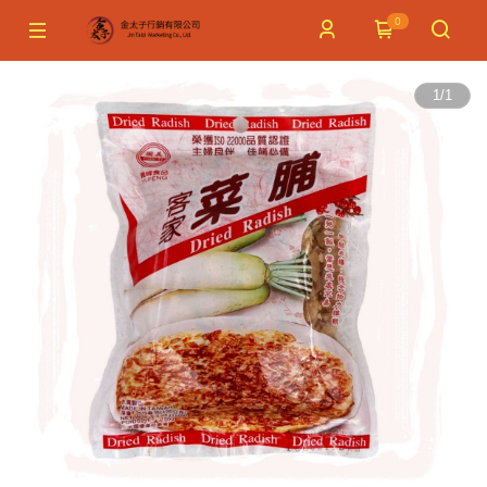
0
1
/
1