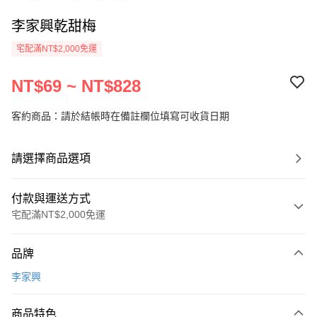
李家興乾甜梅
宅配滿NT$2,000免運
NT$69 ~ NT$828
客約商品：請於結帳時在備註欄位填寫可收貨日期
請選擇商品選項
付款與運送方式
宅配滿NT$2,000免運
付款方式
品牌
信用卡一次付款
李家興
LINE Pay
商品特色
Apple Pay