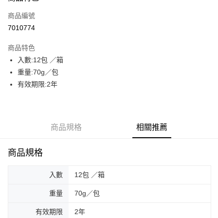
商品編號
街口支付
7010774
AFTEE先享後付
相關說明
商品特色
【關於「AFTEE先享後付」】
入數:12包 ／箱
ATM付款
AFTEE先享後付是「在收到商品之後才付款」的支付方式。 讓您購物簡單
重量:70g／包
便利好安心！
貨到付款
１．簡單：不需註冊會員、不需綁卡、不需儲值。
有效期限:2年
２．便利：只要手機號碼，簡訊認證，即可結帳。
３．安心：先確認商品／服務後，再付款。
運送方式
【「AFTEE先享後付」結帳流程】
一般配送
商品規格
相關推薦
１．於結帳方式選擇「AFTEE先享後付」後，將跳轉至「AFTEE先享後付」
每筆NT$130，滿NT$2,000(含以上)免運費
結帳頁面，進行簡訊認證並確認金額後，即可完成結帳。
２．訂單成立數日內，您將收到繳費通知簡訊。
商品規格
賣家宅配
３．收到繳費通知簡訊後14天內，點擊此簡訊中的連結，可透過四大超商／
ATM／網路銀行／等多元方式進行付款，方視為交易完成。
每筆NT$130，滿NT$2,000(含以上)免運費
※ 請注意：結帳手續完成當下不需立刻繳費，但若您需要取消訂單，請聯絡
入數
12包 ／箱
購買商品的店家。未經商家同意取消之訂單仍視為有效，需透過AFTEE先享
貨到付款
後付繳納相關費用。
重量
70g／包
每筆NT$190，滿NT$2,600(含以上)免運費
※ 交易是否成功請以「AFTEE先享後付 」之結帳頁面顯示為準，若有關於
是否繳費成功／繳費後需取消欲退款等相關疑問，請聯繫「AFTEE先享後付
有效期限
2年
客戶支援中心」
https://netprotections.freshdesk.com/support/home