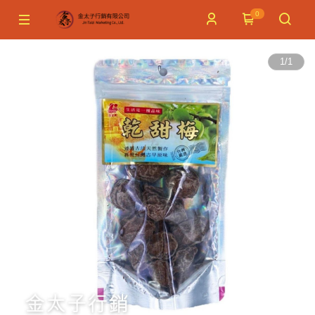
0
1
/
1