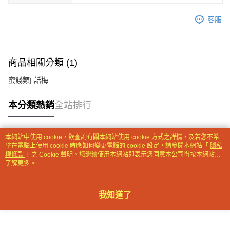
【注意事項】
客服
１．透過由恩沛科技股份有限公司提供之「AFTEE先享後付」服務完成之交
易，需依本服務之必要範圍內提供個人資料，並將交易相關給付款項請求債
權轉讓予恩沛科技股份有限公司。
２．關於個人資料處理事宜，請瀏覽以下網址：
商品相關分類 (1)
https://aftee.tw/terms/#terms3
３．未成年的使用者請事先徵得法定代理人或監護人之同意方可使用
蜜餞類| 話梅
「AFTEE先享後付」，若未經同意申辦者引起之損失，本公司不負相關責
任。
４．使用「AFTEE先享後付」時，將依據個別帳號之用戶狀況，依本公司即
本分類熱銷
全站排行
時審查核予不同之上限額度；若仍有額度不足之情形，本公司將視審查結果
請求用戶進行身份認證。
５．嚴禁一人註冊多個帳號或使用他人資訊註冊。若發現惡意使用之情形，
恩沛科技股份有限公司將有權停止該用戶之使用額度並採取法律行動。
本網站中使用 cookie，欲查詢有關本網站使用 cookie 方式之詳情，及若您不希
熱門標籤
望在電腦上使用 cookie 時應如何變更電腦的 cookie 設定，請參閱本網站「
隱私
權條款
」之 Cookie 聲明。您繼續使用本網站即表示您同意本公司得按本網站使
用條款之 Cookie 聲明使用 cookie。
了解更多 >
我知道了