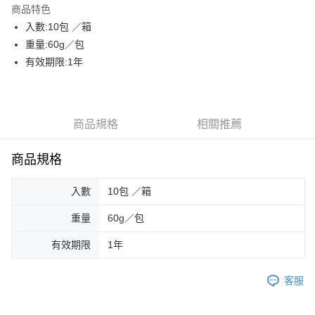
商品特色
街口支付
入數:10包 ／箱
重量:60g／包
AFTEE先享後付
有效期限:1年
相關說明
【關於「AFTEE先享後付」】
ATM付款
AFTEE先享後付是「在收到商品之後才付款」的支付方式。 讓您購物簡單
便利好安心！
貨到付款
１．簡單：不需註冊會員、不需綁卡、不需儲值。
商品規格
相關推薦
２．便利：只要手機號碼，簡訊認證，即可結帳。
３．安心：先確認商品／服務後，再付款。
運送方式
商品規格
【「AFTEE先享後付」結帳流程】
一般配送
１．於結帳方式選擇「AFTEE先享後付」後，將跳轉至「AFTEE先享後付」
入數
10包 ／箱
每筆NT$130，滿NT$2,000(含以上)免運費
結帳頁面，進行簡訊認證並確認金額後，即可完成結帳。
２．訂單成立數日內，您將收到繳費通知簡訊。
重量
60g／包
賣家宅配
３．收到繳費通知簡訊後14天內，點擊此簡訊中的連結，可透過四大超商／
ATM／網路銀行／等多元方式進行付款，方視為交易完成。
每筆NT$130，滿NT$2,000(含以上)免運費
有效期限
1年
※ 請注意：結帳手續完成當下不需立刻繳費，但若您需要取消訂單，請聯絡
購買商品的店家。未經商家同意取消之訂單仍視為有效，需透過AFTEE先享
貨到付款
後付繳納相關費用。
客服
每筆NT$190，滿NT$2,600(含以上)免運費
※ 交易是否成功請以「AFTEE先享後付 」之結帳頁面顯示為準，若有關於
是否繳費成功／繳費後需取消欲退款等相關疑問，請聯繫「AFTEE先享後付
客戶支援中心」
https://netprotections.freshdesk.com/support/home