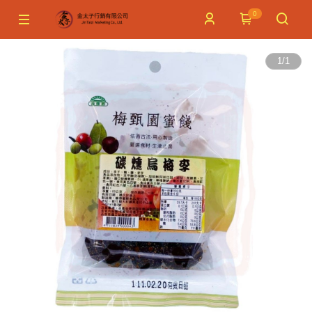
0
1
/
1