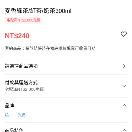
麥香綠茶/紅茶/奶茶300ml
宅配滿NT$2,000免運
NT$240
客約商品：請於結帳時在備註欄位填寫可收貨日期
請選擇商品選項
付款與運送方式
宅配滿NT$2,000免運
付款方式
品牌
信用卡一次付款
統一
光泉
LINE Pay
商品特色
Apple Pay