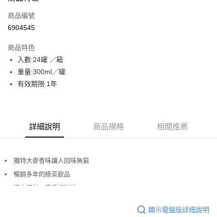
商品編號
街口支付
6904545
AFTEE先享後付
相關說明
商品特色
【關於「AFTEE先享後付」】
入數:24罐 ／箱
ATM付款
AFTEE先享後付是「在收到商品之後才付款」的支付方式。 讓您購物簡單
重量:300ml／罐
便利好安心！
貨到付款
１．簡單：不需註冊會員、不需綁卡、不需儲值。
有效期限:1年
２．便利：只要手機號碼，簡訊認證，即可結帳。
３．安心：先確認商品／服務後，再付款。
運送方式
【「AFTEE先享後付」結帳流程】
一般配送
詳細說明
商品規格
相關推薦
１．於結帳方式選擇「AFTEE先享後付」後，將跳轉至「AFTEE先享後付」
每筆NT$130，滿NT$2,000(含以上)免運費
結帳頁面，進行簡訊認證並確認金額後，即可完成結帳。
２．訂單成立數日內，您將收到繳費通知簡訊。
賣家宅配
３．收到繳費通知簡訊後14天內，點擊此簡訊中的連結，可透過四大超商／
獨特大麥香味讓人回味無窮
ATM／網路銀行／等多元方式進行付款，方視為交易完成。
每筆NT$130，滿NT$2,000(含以上)免運費
※ 請注意：結帳手續完成當下不需立刻繳費，但若您需要取消訂單，請聯絡
暢銷多年的綠茶飲品
購買商品的店家。未經商家同意取消之訂單仍視為有效，需透過AFTEE先享
貨到付款
後付繳納相關費用。
清爽回甘，麥香好味道
每筆NT$190，滿NT$2,600(含以上)免運費
※ 交易是否成功請以「AFTEE先享後付 」之結帳頁面顯示為準，若有關於
是否繳費成功／繳費後需取消欲退款等相關疑問，請聯繫「AFTEE先享後付
顯示電腦版詳細說明
客戶支援中心」
https://netprotections.freshdesk.com/support/home