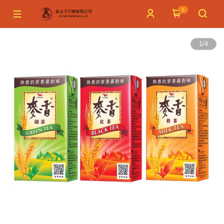
0
1
/
4