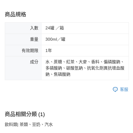
【注意事項】
商品規格
１．透過由恩沛科技股份有限公司提供之「AFTEE先享後付」服務完成之交
易，需依本服務之必要範圍內提供個人資料，並將交易相關給付款項請求債
權轉讓予恩沛科技股份有限公司。
入數
24罐 ／箱
２．關於個人資料處理事宜，請瀏覽以下網址：
https://aftee.tw/terms/#terms3
重量
300ml／罐
３．未成年的使用者請事先徵得法定代理人或監護人之同意方可使用
「AFTEE先享後付」，若未經同意申辦者引起之損失，本公司不負相關責
有效期限
1年
任。
４．使用「AFTEE先享後付」時，將依據個別帳號之用戶狀況，依本公司即
成分
水、蔗糖、紅茶、大麥、香料、偏磷酸鈉、
時審查核予不同之上限額度；若仍有額度不足之情形，本公司將視審查結果
請求用戶進行身份認證。
多磷酸鈉、碳酸氫鈉、抗氧化劑異抗壞血酸
５．嚴禁一人註冊多個帳號或使用他人資訊註冊。若發現惡意使用之情形，
鈉、焦磷酸鈉
恩沛科技股份有限公司將有權停止該用戶之使用額度並採取法律行動。
客服
商品相關分類 (1)
飲料類| 茶類、豆奶、汽水