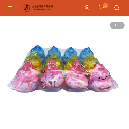
0
1
/
1