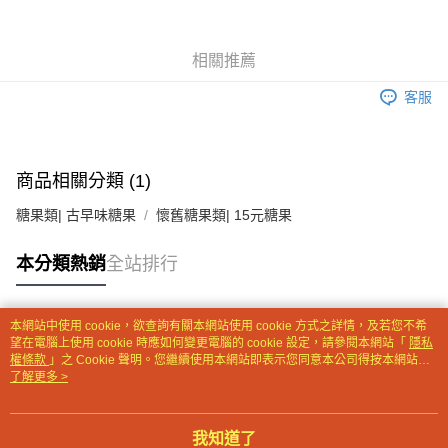
街口支付
相關推薦
AFTEE先享後付
相關說明
客服
【關於「AFTEE先享後付」】
ATM付款
AFTEE先享後付是「在收到商品之後才付款」的支付方式。 讓您購物簡單
便利好安心！
貨到付款
１．簡單：不需註冊會員、不需綁卡、不需儲值。
商品相關分類 (1)
２．便利：只要手機號碼，簡訊認證，即可結帳。
３．安心：先確認商品／服務後，再付款。
糖果類| 古早味糖果
懷舊糖果類| 15元糖果
運送方式
【「AFTEE先享後付」結帳流程】
一般配送
本分類熱銷
全站排行
１．於結帳方式選擇「AFTEE先享後付」後，將跳轉至「AFTEE先享後付」
每筆NT$130，滿NT$2,000(含以上)免運費
結帳頁面，進行簡訊認證並確認金額後，即可完成結帳。
２．訂單成立數日內，您將收到繳費通知簡訊。
賣家宅配
３．收到繳費通知簡訊後14天內，點擊此簡訊中的連結，可透過四大超商／
本網站中使用 cookie，欲查詢有關本網站使用 cookie 方式之詳情，及若您不希
ATM／網路銀行／等多元方式進行付款，方視為交易完成。
熱門標籤
每筆NT$130，滿NT$2,000(含以上)免運費
望在電腦上使用 cookie 時應如何變更電腦的 cookie 設定，請參閱本網站「
隱私
※ 請注意：結帳手續完成當下不需立刻繳費，但若您需要取消訂單，請聯絡
權條款
」之 Cookie 聲明。您繼續使用本網站即表示您同意本公司得按本網站使
購買商品的店家。未經商家同意取消之訂單仍視為有效，需透過AFTEE先享
用條款之 Cookie 聲明使用 cookie。
了解更多 >
貨到付款
後付繳納相關費用。
每筆NT$190，滿NT$2,600(含以上)免運費
※ 交易是否成功請以「AFTEE先享後付 」之結帳頁面顯示為準，若有關於
是否繳費成功／繳費後需取消欲退款等相關疑問，請聯繫「AFTEE先享後付
我知道了
客戶支援中心」
https://netprotections.freshdesk.com/support/home