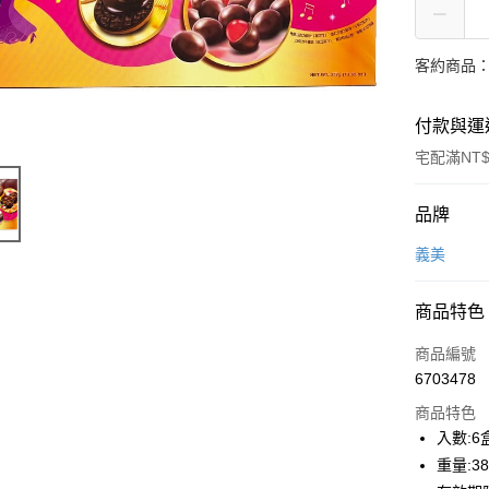
客約商品
付款與運
宅配滿NT$
付款方式
品牌
信用卡一
義美
LINE Pay
商品特色
Apple Pay
商品編號
街口支付
6703478
商品特色
AFTEE先
入數:6
相關說明
【關於「A
重量:3
ATM付款
AFTEE