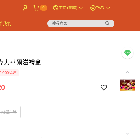
0
中文 (繁體)
TWD
絡我們
克力華爾滋禮盒
2,000免運
20
華爾滋1盒