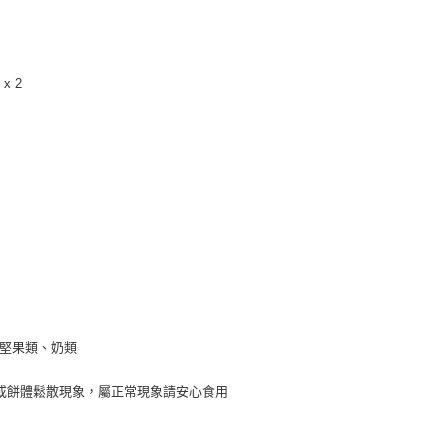
E先享後付」，若未經同意申辦者引起之損失，本公司不負相關責
AFTEE先享後付」時，將依據個別帳號之用戶狀況，依本公司
核予不同之上限額度；若仍有額度不足之情形，本公司將視審查
x 2
用戶進行身份認證。
一人註冊多個帳號或使用他人資訊註冊。若發現惡意使用之情
科技股份有限公司將有權停止該用戶之使用額度並採取法律行
、堅果類、奶類
或餅體鬆散現象，屬正常現象請安心食用