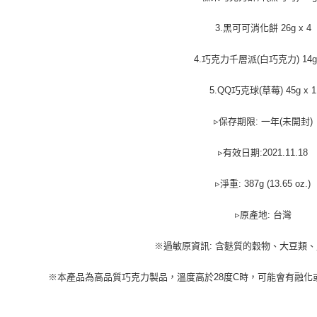
「AFTE
任。
3.黑可可消化餅 26g x 4
４．使用「
即時審查
4.巧克力千層派(白巧克力) 14g 
結果請求
５．嚴禁
形，恩沛
5.QQ巧克球(草莓) 45g x 1
動。
▹保存期限: 一年(未開封)
▹有效日期:2021.11.18
▹淨重: 387g (13.65 oz.)
▹原產地: 台灣
※過敏原資訊: 含麩質的穀物、大豆類
※本產品為高品質巧克力製品，溫度高於28度C時，可能會有融化