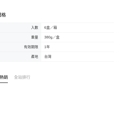
規格
入數
6盒／箱
重量
380g／盒
有效期限
1年
產地
台灣
熱銷
全站排行