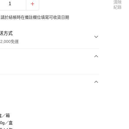
清除
紀錄
：請於結帳時在備註欄位填寫可收貨日期
送方式
2,000免運
次付款
享後付
盒／箱
FTEE先享後付」】
80g／盒
先享後付是「在收到商品之後才付款」的支付方式。 讓您購物簡單