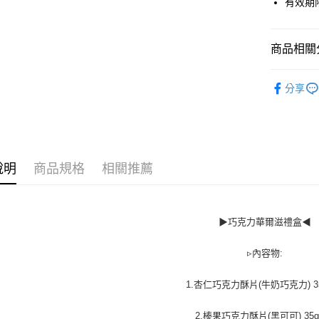
有效期
便利好安
貨到付款
１．簡單
２．便利
３．安心
商品相關分
運送方式
【「AFT
義美| 安
１．於結帳
分享
一般配送
付」結帳
年節禮盒
每筆NT$1
２．訂單
３．收到繳
／ATM／
賣家宅配
※ 請注意
每筆NT$1
絡購買商品
說明
商品規格
相關推薦
先享後付
貨到付款
※ 交易是
是否繳費成
每筆NT$1
付客戶支
▶巧克力華爾滋禮盒◀
【注意事
１．透過由
▹內容物:
交易，需
求債權轉
1.杏仁巧克力酥片(牛奶巧克力) 35g
２．關於
https://aft
2.榛果巧克力酥片(黑可可) 35g 
３．未成