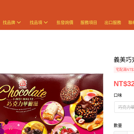
找品牌
找品項
批發詢價
服務項目
出口服務
聯
義美巧
宅配滿NT$
NT$3
口味
巧克力
數量