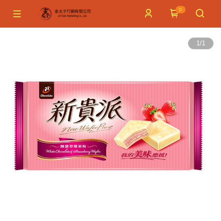
0
1
/
1