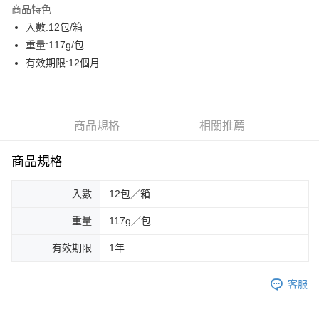
商品特色
街口支付
入數:12包/箱
重量:117g/包
悠遊付
有效期限:12個月
AFTEE先享後付
相關說明
【關於「AFTEE先享後付」】
ATM付款
AFTEE先享後付是「在收到商品之後才付款」的支付方式。 讓您購物簡單
商品規格
相關推薦
便利好安心！
貨到付款
１．簡單：不需註冊會員、不需綁卡、不需儲值。
商品規格
２．便利：只要手機號碼，簡訊認證，即可結帳。
３．安心：先確認商品／服務後，再付款。
運送方式
入數
12包／箱
【「AFTEE先享後付」結帳流程】
一般配送
１．於結帳方式選擇「AFTEE先享後付」後，將跳轉至「AFTEE先享後付」
重量
117g／包
每筆NT$130，滿NT$2,000(含以上)免運費
結帳頁面，進行簡訊認證並確認金額後，即可完成結帳。
２．訂單成立數日內，您將收到繳費通知簡訊。
有效期限
1年
賣家宅配
３．收到繳費通知簡訊後14天內，點擊此簡訊中的連結，可透過四大超商／
ATM／網路銀行／等多元方式進行付款，方視為交易完成。
每筆NT$130，滿NT$2,000(含以上)免運費
※ 請注意：結帳手續完成當下不需立刻繳費，但若您需要取消訂單，請聯絡
客服
購買商品的店家。未經商家同意取消之訂單仍視為有效，需透過AFTEE先享
貨到付款
後付繳納相關費用。
每筆NT$190，滿NT$2,600(含以上)免運費
※ 交易是否成功請以「AFTEE先享後付 」之結帳頁面顯示為準，若有關於