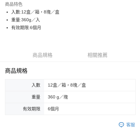
商品特色
街口支付
入數:12盒／箱，8塊／盒
重量:360g／入
AFTEE先享後付
有效期限:6個月
相關說明
【關於「AFTEE先享後付」】
ATM付款
AFTEE先享後付是「在收到商品之後才付款」的支付方式。 讓您購物簡單
便利好安心！
貨到付款
１．簡單：不需註冊會員、不需綁卡、不需儲值。
商品規格
相關推薦
２．便利：只要手機號碼，簡訊認證，即可結帳。
３．安心：先確認商品／服務後，再付款。
運送方式
商品規格
【「AFTEE先享後付」結帳流程】
一般配送
１．於結帳方式選擇「AFTEE先享後付」後，將跳轉至「AFTEE先享後付」
入數
12盒／箱，8塊／盒
每筆NT$130，滿NT$2,000(含以上)免運費
結帳頁面，進行簡訊認證並確認金額後，即可完成結帳。
２．訂單成立數日內，您將收到繳費通知簡訊。
重量
360 g／塊
賣家宅配
３．收到繳費通知簡訊後14天內，點擊此簡訊中的連結，可透過四大超商／
ATM／網路銀行／等多元方式進行付款，方視為交易完成。
每筆NT$130，滿NT$2,000(含以上)免運費
有效期限
6個月
※ 請注意：結帳手續完成當下不需立刻繳費，但若您需要取消訂單，請聯絡
購買商品的店家。未經商家同意取消之訂單仍視為有效，需透過AFTEE先享
貨到付款
後付繳納相關費用。
客服
每筆NT$190，滿NT$2,600(含以上)免運費
※ 交易是否成功請以「AFTEE先享後付 」之結帳頁面顯示為準，若有關於
是否繳費成功／繳費後需取消欲退款等相關疑問，請聯繫「AFTEE先享後付
客戶支援中心」
https://netprotections.freshdesk.com/support/home