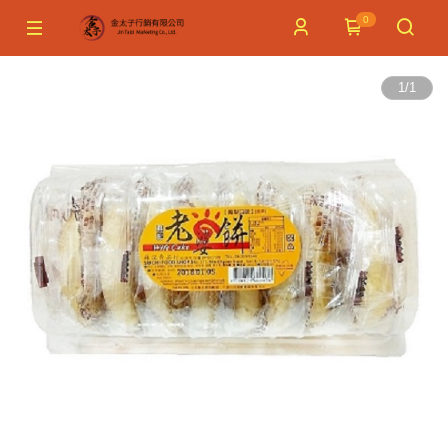
0
1
/
1