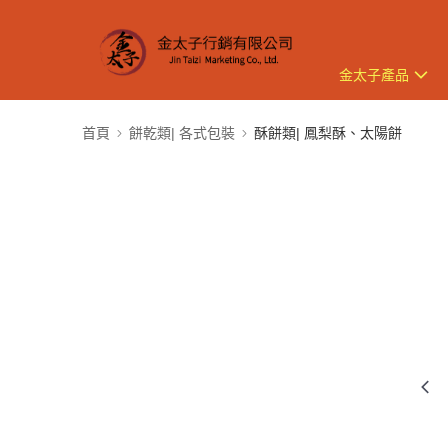
金太子產品
首頁
餅乾類| 各式包裝
酥餅類| 鳳梨酥、太陽餅