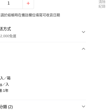
清除
紀錄
：請於結帳時在備註欄位填寫可收貨日期
送方式
2,000免運
次付款
0入／箱
0g／入
:1年
享後付
FTEE先享後付」】
類 (2)
先享後付是「在收到商品之後才付款」的支付方式。 讓您購物簡單