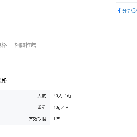
便利好安
餅乾類| 
貨到付款
１．簡單
分享
２．便利
小包裝類|
３．安心
運送方式
【「AFT
１．於結帳
一般配送
付」結帳
規格
相關推薦
每筆NT$1
２．訂單
３．收到繳
／ATM／
賣家宅配
※ 請注意
每筆NT$1
絡購買商品
先享後付
貨到付款
規格
※ 交易是
是否繳費成
每筆NT$1
付客戶支
入數
20入／箱
【注意事
重量
40g／入
１．透過由
交易，需
有效期限
1年
求債權轉
２．關於
https://aft
３．未成