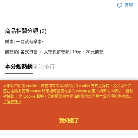
客服
【注意事項】
１．透過由恩沛科技股份有限公司提供之「AFTEE先享後付」服務完成之交
易，需依本服務之必要範圍內提供個人資料，並將交易相關給付款項請求債
權轉讓予恩沛科技股份有限公司。
商品相關分類 (2)
２．關於個人資料處理事宜，請瀏覽以下網址：
https://aftee.tw/terms/#terms3
樂事| 一開就有樂事~
３．未成年的使用者請事先徵得法定代理人或監護人之同意方可使用
「AFTEE先享後付」，若未經同意申辦者引起之損失，本公司不負相關責
餅乾類| 各式包裝
太空包餅乾類| 10元、20元餅乾
任。
４．使用「AFTEE先享後付」時，將依據個別帳號之用戶狀況，依本公司即
時審查核予不同之上限額度；若仍有額度不足之情形，本公司將視審查結果
本分類熱銷
全站排行
請求用戶進行身份認證。
５．嚴禁一人註冊多個帳號或使用他人資訊註冊。若發現惡意使用之情形，
恩沛科技股份有限公司將有權停止該用戶之使用額度並採取法律行動。
本網站中使用 cookie，欲查詢有關本網站使用 cookie 方式之詳情，及若您不希
熱門標籤
望在電腦上使用 cookie 時應如何變更電腦的 cookie 設定，請參閱本網站「
隱私
權條款
」之 Cookie 聲明。您繼續使用本網站即表示您同意本公司得按本網站使
用條款之 Cookie 聲明使用 cookie。
了解更多 >
我知道了