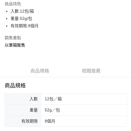
商品特色
街口支付
入數:12包/箱
重量:52g/包
AFTEE先享後付
有效期限:8個月
相關說明
【關於「AFTEE先享後付」】
銷售重點
ATM付款
AFTEE先享後付是「在收到商品之後才付款」的支付方式。 讓您購物簡單
以單箱販售
便利好安心！
貨到付款
１．簡單：不需註冊會員、不需綁卡、不需儲值。
２．便利：只要手機號碼，簡訊認證，即可結帳。
３．安心：先確認商品／服務後，再付款。
運送方式
商品規格
相關推薦
【「AFTEE先享後付」結帳流程】
一般配送
１．於結帳方式選擇「AFTEE先享後付」後，將跳轉至「AFTEE先享後付」
每筆NT$130，滿NT$2,000(含以上)免運費
結帳頁面，進行簡訊認證並確認金額後，即可完成結帳。
商品規格
２．訂單成立數日內，您將收到繳費通知簡訊。
賣家宅配
３．收到繳費通知簡訊後14天內，點擊此簡訊中的連結，可透過四大超商／
ATM／網路銀行／等多元方式進行付款，方視為交易完成。
入數
12包／箱
每筆NT$130，滿NT$2,000(含以上)免運費
※ 請注意：結帳手續完成當下不需立刻繳費，但若您需要取消訂單，請聯絡
購買商品的店家。未經商家同意取消之訂單仍視為有效，需透過AFTEE先享
重量
52g／包
貨到付款
後付繳納相關費用。
每筆NT$190，滿NT$2,600(含以上)免運費
※ 交易是否成功請以「AFTEE先享後付 」之結帳頁面顯示為準，若有關於
有效期限
8個月
是否繳費成功／繳費後需取消欲退款等相關疑問，請聯繫「AFTEE先享後付
客戶支援中心」
https://netprotections.freshdesk.com/support/home