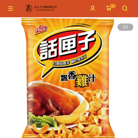
0
1
/
1