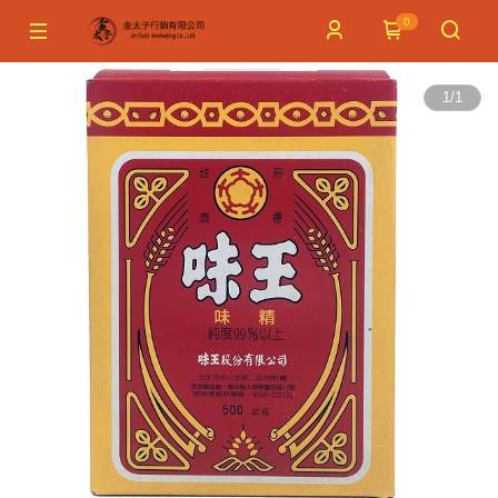
0
1
/
1