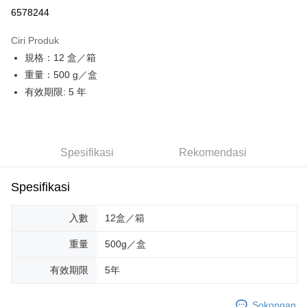
LINE Pay
6578244
Apple Pay
Ciri Produk
JKOPAY
規格：12 盒／箱
重量：500 g／盒
AFTEE
有效期限: 5 年
Deskripsi
Pertama, Mengenai Perkhidmatan AFTEE Beli Sekarang Bayar Kemudian
Pemindahan ATM
1. Dengan memilih AFTEE sebagai kaedah pembayaran, mesej
pengesahan AFTEE akan muncul.
Tunai semasa Penghantaran
2. Anda boleh meneruskan pembayaran selepas pengesahan SMS.
Spesifikasi
Rekomendasi
3. Tiada bayaran diperlukan apabila pesanan disahkan. Produk akan
dihantar ke alamat yang ditetapkan.
Pilihan Penghantaran
4. Setelah pesanan disahkan, anda akan menerima SMS pembayaran
Spesifikasi
manakala ahli aplikasi akan menerima pemberitahuan tolak aplikasi
一般配送
AFTEE.
NT$130/pesanan | Penghantaran percuma untuk pesanan
入數
12盒／箱
5. Tiada bayaran diperlukan apabila anda menerima produk. Sila buat
pembayaran di empat kedai serbaneka utama, ATM atau perbankan
NT$2,000 atau lebih
重量
500g／盒
dalam talian dengan SMS pembayaran atau pemberitahuan tolak aplikasi
AFTEE.
賣家宅配
有效期限
5年
NT$130/pesanan | Penghantaran percuma untuk pesanan
Sila ambil perhatian bahawa tempoh pembayaran adalah 14 hari. Walau
NT$2,000 atau lebih
bagaimanapun, bagi mereka yang telah memuat turun Aplikasi AFTEE
Sokongan
dan mendaftar sebagai ahli AFTEE boleh menikmati tempoh pembayaran