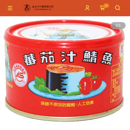
0
1
/
1