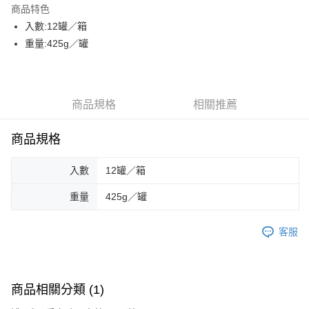
商品特色
街口支付
入數:12罐／箱
重量:425g／罐
悠遊付
AFTEE先享後付
相關說明
商品規格
相關推薦
【關於「AFTEE先享後付」】
ATM付款
AFTEE先享後付是「在收到商品之後才付款」的支付方式。 讓您購物簡單
便利好安心！
商品規格
貨到付款
１．簡單：不需註冊會員、不需綁卡、不需儲值。
２．便利：只要手機號碼，簡訊認證，即可結帳。
３．安心：先確認商品／服務後，再付款。
入數
12罐／箱
運送方式
【「AFTEE先享後付」結帳流程】
重量
425g／罐
一般配送
１．於結帳方式選擇「AFTEE先享後付」後，將跳轉至「AFTEE先享後付」
每筆NT$130，滿NT$2,000(含以上)免運費
結帳頁面，進行簡訊認證並確認金額後，即可完成結帳。
２．訂單成立數日內，您將收到繳費通知簡訊。
客服
賣家宅配
３．收到繳費通知簡訊後14天內，點擊此簡訊中的連結，可透過四大超商／
ATM／網路銀行／等多元方式進行付款，方視為交易完成。
每筆NT$130，滿NT$2,000(含以上)免運費
※ 請注意：結帳手續完成當下不需立刻繳費，但若您需要取消訂單，請聯絡
購買商品的店家。未經商家同意取消之訂單仍視為有效，需透過AFTEE先享
貨到付款
商品相關分類 (1)
後付繳納相關費用。
每筆NT$190，滿NT$2,600(含以上)免運費
※ 交易是否成功請以「AFTEE先享後付 」之結帳頁面顯示為準，若有關於