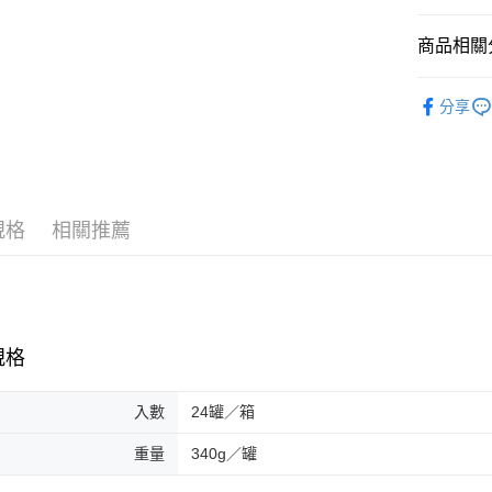
AFTEE先
商品相關分
相關說明
【關於「A
ATM付款
罐頭類| 
AFTEE
分享
便利好安
貨到付款
１．簡單
２．便利
３．安心
運送方式
【「AFT
１．於結帳
規格
相關推薦
一般配送
付」結帳
每筆NT$1
２．訂單
３．收到繳
／ATM／
賣家宅配
※ 請注意
每筆NT$1
絡購買商品
規格
先享後付
貨到付款
※ 交易是
是否繳費成
每筆NT$1
入數
24罐／箱
付客戶支
重量
340g／罐
【注意事
１．透過由