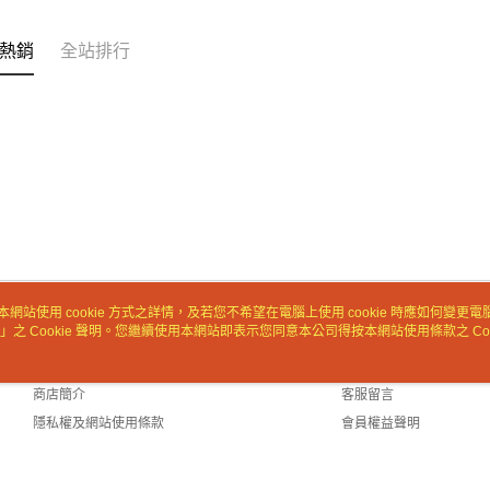
交易，需
求債權轉
熱銷
全站排行
２．關於
https://aft
３．未成
「AFTE
任。
４．使用「
即時審查
結果請求
５．嚴禁
形，恩沛
動。
本網站使用 cookie 方式之詳情，及若您不希望在電腦上使用 cookie 時應如何變更電腦的
」之 Cookie 聲明。您繼續使用本網站即表示您同意本公司得按本網站使用條款之 Coo
關於我們
客服資訊
品牌故事
購物說明
商店簡介
客服留言
隱私權及網站使用條款
會員權益聲明
聯絡我們