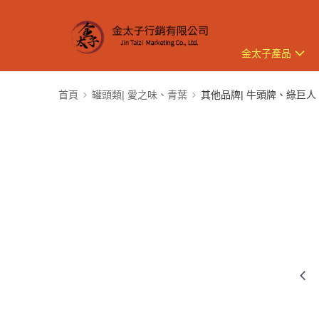
金太子產品
首頁
罐頭類| 愛之味、青葉
其他品牌| 牛頭牌、綠巨人