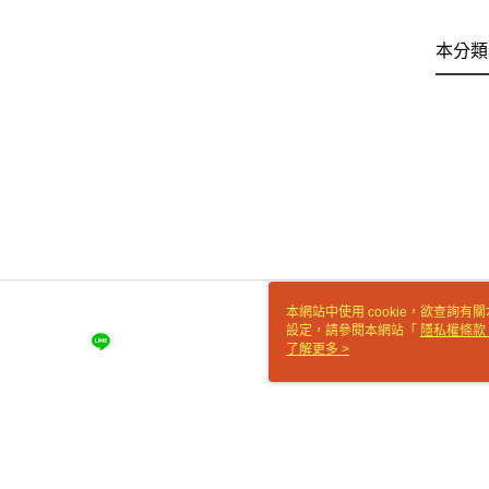
本分類
本網站中使用 cookie，欲查詢有關
設定，請參閱本網站「
隱私權條款
使用 cookie。
了解更多 >