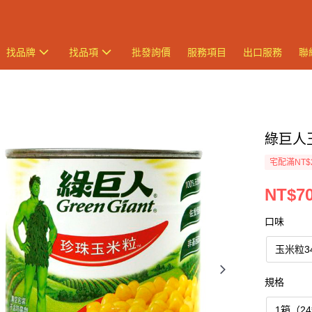
找品牌
找品項
批發詢價
服務項目
出口服務
聯
綠巨人玉
宅配滿NT$
NT$70
口味
玉米粒3
規格
1箱（2