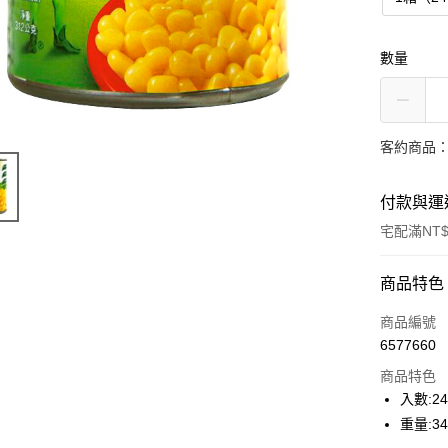
數量
客約商品
付款與運
宅配滿NT$
付款方式
商品特色
信用卡一
商品編號
6577660
LINE Pay
商品特色
Apple Pay
入數:2
重量:3
街口支付