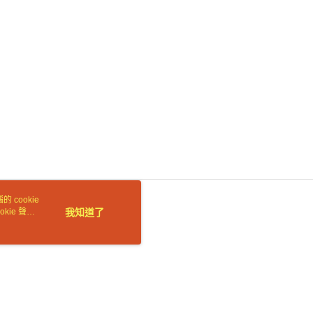
依本服務之必要範圍內提供個人資料，並將交易相關給付款項請
讓予恩沛科技股份有限公司。
個人資料處理事宜，請瀏覽以下網址：
ee.tw/terms/#terms3
年的使用者請事先徵得法定代理人或監護人之同意方可使用
E先享後付」，若未經同意申辦者引起之損失，本公司不負相關責
AFTEE先享後付」時，將依據個別帳號之用戶狀況，依本公司
核予不同之上限額度；若仍有額度不足之情形，本公司將視審查
用戶進行身份認證。
一人註冊多個帳號或使用他人資訊註冊。若發現惡意使用之情
科技股份有限公司將有權停止該用戶之使用額度並採取法律行
 cookie
kie 聲明
我知道了
若接到可疑電話，請洽詢165反詐騙專線