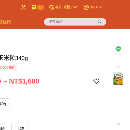
0
中文 (繁體)
TWD
絡我們
米粒340g
2,000免運
 ~ NT$1,680
40g
4罐）
1罐