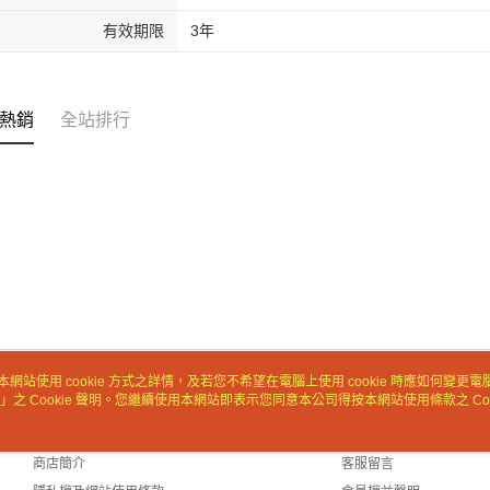
交易，需
有效期限
3年
求債權轉
２．關於
https://aft
３．未成
「AFTE
熱銷
全站排行
任。
４．使用「
即時審查
結果請求
５．嚴禁
形，恩沛
動。
本網站使用 cookie 方式之詳情，及若您不希望在電腦上使用 cookie 時應如何變更電腦的
」之 Cookie 聲明。您繼續使用本網站即表示您同意本公司得按本網站使用條款之 Coo
關於我們
客服資訊
品牌故事
購物說明
商店簡介
客服留言