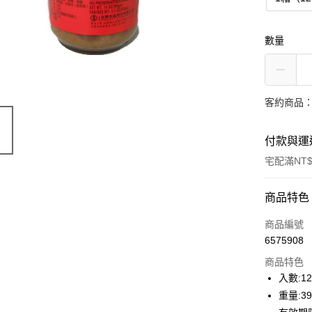
數量
客約商品
付款與運
宅配滿NT$
付款方式
商品特色
信用卡一
商品編號
6575908
LINE Pay
商品特色
Apple Pay
入數:1
重量:3
街口支付