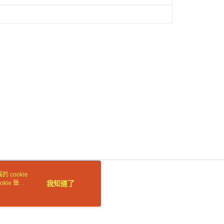
依本服務之必要範圍內提供個人資料，並將交易相關給付款項請
讓予恩沛科技股份有限公司。
個人資料處理事宜，請瀏覽以下網址：
ee.tw/terms/#terms3
年的使用者請事先徵得法定代理人或監護人之同意方可使用
E先享後付」，若未經同意申辦者引起之損失，本公司不負相關責
AFTEE先享後付」時，將依據個別帳號之用戶狀況，依本公司
核予不同之上限額度；若仍有額度不足之情形，本公司將視審查
用戶進行身份認證。
一人註冊多個帳號或使用他人資訊註冊。若發現惡意使用之情
科技股份有限公司將有權停止該用戶之使用額度並採取法律行
 cookie
kie 聲明
我知道了