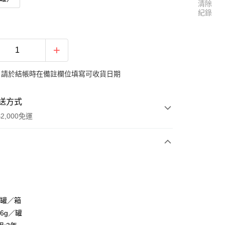
清除
紀錄
：請於結帳時在備註欄位填寫可收貨日期
送方式
2,000免運
次付款
2罐／箱
96g／罐