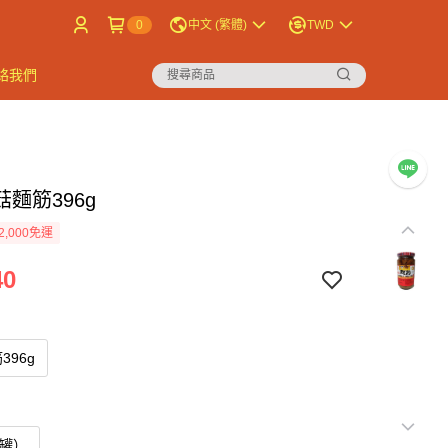
0
中文 (繁體)
TWD
絡我們
麵筋396g
2,000免運
40
396g
2罐）