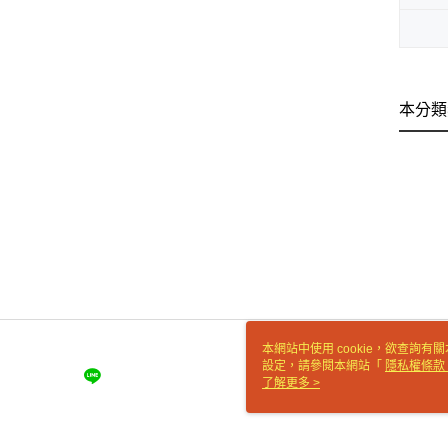
本分類
本網站中使用 cookie，欲查詢有關
設定，請參閱本網站「
隱私權條款
使用 cookie。
了解更多 >