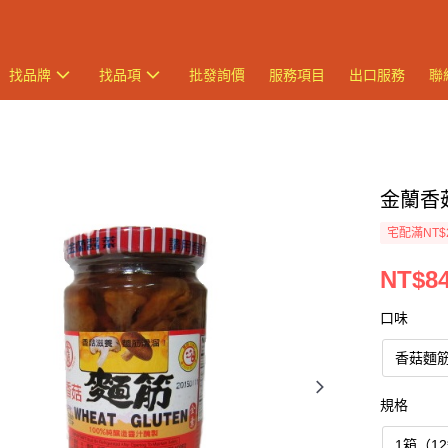
找品牌
找品項
批發詢價
服務項目
出口服務
聯
金蘭香菇
宅配滿NT$
NT$8
口味
香菇麵筋
規格
1箱（1