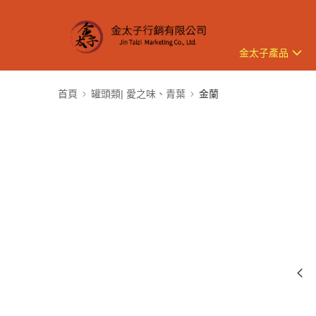
金太子產品
首頁
罐頭類| 愛之味、青葉
金蘭