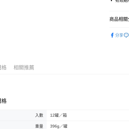
有效期限
AFTEE先
相關說明
【關於「A
商品相關分
ATM付款
AFTEE
便利好安
罐頭類| 
貨到付款
１．簡單
分享
２．便利
３．安心
運送方式
【「AFT
１．於結帳
一般配送
付」結帳
規格
相關推薦
每筆NT$1
２．訂單
３．收到繳
／ATM／
賣家宅配
※ 請注意
每筆NT$1
絡購買商品
先享後付
貨到付款
規格
※ 交易是
是否繳費成
每筆NT$1
付客戶支
入數
12罐／箱
【注意事
重量
396g／罐
１．透過由