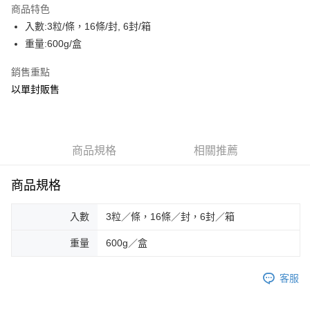
商品特色
街口支付
入數:3粒/條，16條/封, 6封/箱
重量:600g/盒
AFTEE先享後付
相關說明
銷售重點
【關於「AFTEE先享後付」】
以單封販售
ATM付款
AFTEE先享後付是「在收到商品之後才付款」的支付方式。 讓您購物簡單
便利好安心！
貨到付款
１．簡單：不需註冊會員、不需綁卡、不需儲值。
２．便利：只要手機號碼，簡訊認證，即可結帳。
３．安心：先確認商品／服務後，再付款。
商品規格
相關推薦
運送方式
【「AFTEE先享後付」結帳流程】
一般配送
１．於結帳方式選擇「AFTEE先享後付」後，將跳轉至「AFTEE先享後付」
商品規格
每筆NT$130，滿NT$2,000(含以上)免運費
結帳頁面，進行簡訊認證並確認金額後，即可完成結帳。
２．訂單成立數日內，您將收到繳費通知簡訊。
入數
3粒／條，16條／封，6封／箱
賣家宅配
３．收到繳費通知簡訊後14天內，點擊此簡訊中的連結，可透過四大超商／
ATM／網路銀行／等多元方式進行付款，方視為交易完成。
每筆NT$130，滿NT$2,000(含以上)免運費
重量
600g／盒
※ 請注意：結帳手續完成當下不需立刻繳費，但若您需要取消訂單，請聯絡
購買商品的店家。未經商家同意取消之訂單仍視為有效，需透過AFTEE先享
貨到付款
後付繳納相關費用。
客服
每筆NT$190，滿NT$2,600(含以上)免運費
※ 交易是否成功請以「AFTEE先享後付 」之結帳頁面顯示為準，若有關於
是否繳費成功／繳費後需取消欲退款等相關疑問，請聯繫「AFTEE先享後付
客戶支援中心」
https://netprotections.freshdesk.com/support/home