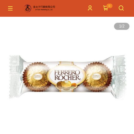
0
1
/
2