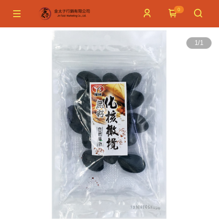
0
1
/
1