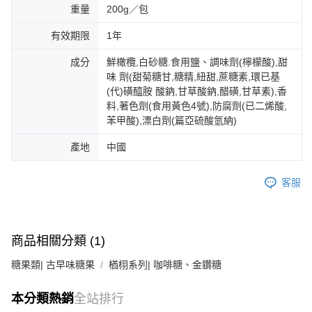
重量
200g／包
【注意事項】
１．透過由恩沛科技股份有限公司提供之「AFTEE先享後付」服務完成之交
有效期限
1年
易，需依本服務之必要範圍內提供個人資料，並將交易相關給付款項請求債
權轉讓予恩沛科技股份有限公司。
成分
鮮橄欖,白砂糖.食用鹽、調味劑(檸檬酸),甜
２．關於個人資料處理事宜，請瀏覽以下網址：
味 劑(甜菊糖甘,糖精,紐甜,蔗糖素,環已基
https://aftee.tw/terms/#terms3
(代)磺醯胺 酸鈉,甘草酸鈉,醋磺,甘草素),香
３．未成年的使用者請事先徵得法定代理人或監護人之同意方可使用
料,著色劑(食用黃色4號),防腐劑(已二烯酸,
「AFTEE先享後付」，若未經同意申辦者引起之損失，本公司不負相關責
苯甲酸),漂白劑(篇亞硫酸氫納)
任。
４．使用「AFTEE先享後付」時，將依據個別帳號之用戶狀況，依本公司即
時審查核予不同之上限額度；若仍有額度不足之情形，本公司將視審查結果
產地
中國
請求用戶進行身份認證。
５．嚴禁一人註冊多個帳號或使用他人資訊註冊。若發現惡意使用之情形，
客服
恩沛科技股份有限公司將有權停止該用戶之使用額度並採取法律行動。
商品相關分類 (1)
糖果類| 古早味糖果
楢栩系列| 咖啡糖、金鑽糖
本分類熱銷
全站排行