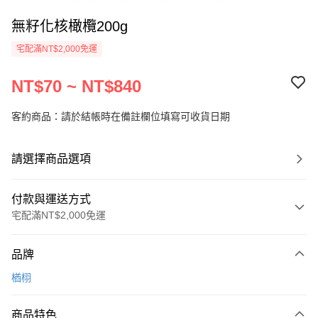
無籽化核橄欖200g
宅配滿NT$2,000免運
NT$70 ~ NT$840
客約商品：請於結帳時在備註欄位填寫可收貨日期
請選擇商品選項
付款與運送方式
宅配滿NT$2,000免運
付款方式
品牌
信用卡一次付款
楢栩
LINE Pay
商品特色
Apple Pay