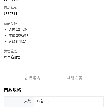
商品編號
街口支付
6562714
AFTEE先享後付
相關說明
商品特色
【關於「AFTEE先享後付」】
入數:12包/箱
ATM付款
AFTEE先享後付是「在收到商品之後才付款」的支付方式。 讓您購物簡單
重量:200g/包
便利好安心！
貨到付款
１．簡單：不需註冊會員、不需綁卡、不需儲值。
有效期限:1年
２．便利：只要手機號碼，簡訊認證，即可結帳。
３．安心：先確認商品／服務後，再付款。
銷售重點
運送方式
以單箱販售
【「AFTEE先享後付」結帳流程】
一般配送
１．於結帳方式選擇「AFTEE先享後付」後，將跳轉至「AFTEE先享後付」
每筆NT$130，滿NT$2,000(含以上)免運費
結帳頁面，進行簡訊認證並確認金額後，即可完成結帳。
２．訂單成立數日內，您將收到繳費通知簡訊。
賣家宅配
３．收到繳費通知簡訊後14天內，點擊此簡訊中的連結，可透過四大超商／
商品規格
相關推薦
ATM／網路銀行／等多元方式進行付款，方視為交易完成。
每筆NT$130，滿NT$2,000(含以上)免運費
※ 請注意：結帳手續完成當下不需立刻繳費，但若您需要取消訂單，請聯絡
購買商品的店家。未經商家同意取消之訂單仍視為有效，需透過AFTEE先享
商品規格
貨到付款
後付繳納相關費用。
每筆NT$190，滿NT$2,600(含以上)免運費
※ 交易是否成功請以「AFTEE先享後付 」之結帳頁面顯示為準，若有關於
入數
12包／箱
是否繳費成功／繳費後需取消欲退款等相關疑問，請聯繫「AFTEE先享後付
客戶支援中心」
https://netprotections.freshdesk.com/support/home