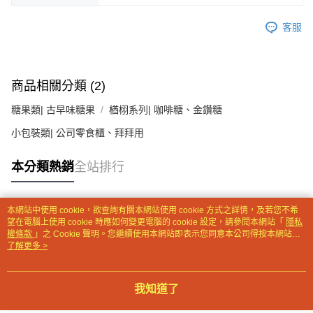
【注意事項】
客服
１．透過由恩沛科技股份有限公司提供之「AFTEE先享後付」服務完成之交
易，需依本服務之必要範圍內提供個人資料，並將交易相關給付款項請求債
權轉讓予恩沛科技股份有限公司。
２．關於個人資料處理事宜，請瀏覽以下網址：
https://aftee.tw/terms/#terms3
商品相關分類 (2)
３．未成年的使用者請事先徵得法定代理人或監護人之同意方可使用
「AFTEE先享後付」，若未經同意申辦者引起之損失，本公司不負相關責
糖果類| 古早味糖果
楢栩系列| 咖啡糖、金鑽糖
任。
小包裝類| 公司零食櫃、拜拜用
４．使用「AFTEE先享後付」時，將依據個別帳號之用戶狀況，依本公司即
時審查核予不同之上限額度；若仍有額度不足之情形，本公司將視審查結果
請求用戶進行身份認證。
本分類熱銷
全站排行
５．嚴禁一人註冊多個帳號或使用他人資訊註冊。若發現惡意使用之情形，
恩沛科技股份有限公司將有權停止該用戶之使用額度並採取法律行動。
本網站中使用 cookie，欲查詢有關本網站使用 cookie 方式之詳情，及若您不希
熱門標籤
望在電腦上使用 cookie 時應如何變更電腦的 cookie 設定，請參閱本網站「
隱私
權條款
」之 Cookie 聲明。您繼續使用本網站即表示您同意本公司得按本網站使
用條款之 Cookie 聲明使用 cookie。
了解更多 >
我知道了