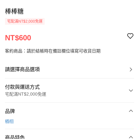
棒棒糖
宅配滿NT$2,000免運
NT$600
客約商品：請於結帳時在備註欄位填寫可收貨日期
請選擇商品選項
付款與運送方式
宅配滿NT$2,000免運
付款方式
品牌
信用卡一次付款
楢栩
LINE Pay
商品特色
Apple Pay