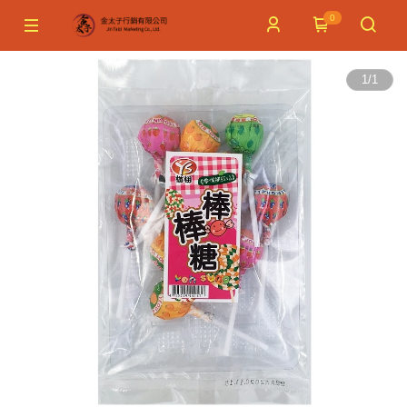
0
1
/
1