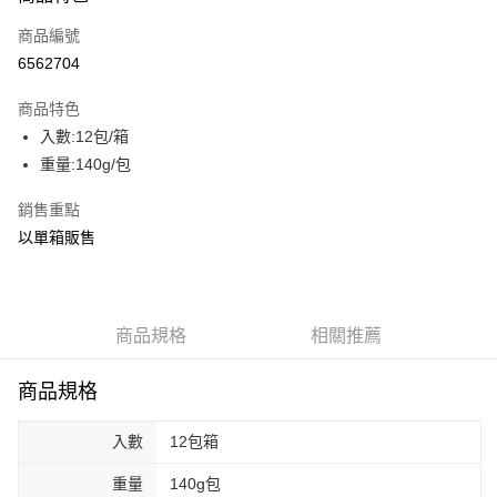
商品編號
街口支付
6562704
AFTEE先享後付
相關說明
商品特色
【關於「AFTEE先享後付」】
入數:12包/箱
ATM付款
AFTEE先享後付是「在收到商品之後才付款」的支付方式。 讓您購物簡單
重量:140g/包
便利好安心！
貨到付款
１．簡單：不需註冊會員、不需綁卡、不需儲值。
銷售重點
２．便利：只要手機號碼，簡訊認證，即可結帳。
３．安心：先確認商品／服務後，再付款。
以單箱販售
運送方式
【「AFTEE先享後付」結帳流程】
一般配送
１．於結帳方式選擇「AFTEE先享後付」後，將跳轉至「AFTEE先享後付」
每筆NT$130，滿NT$2,000(含以上)免運費
結帳頁面，進行簡訊認證並確認金額後，即可完成結帳。
２．訂單成立數日內，您將收到繳費通知簡訊。
商品規格
相關推薦
賣家宅配
３．收到繳費通知簡訊後14天內，點擊此簡訊中的連結，可透過四大超商／
ATM／網路銀行／等多元方式進行付款，方視為交易完成。
每筆NT$130，滿NT$2,000(含以上)免運費
商品規格
※ 請注意：結帳手續完成當下不需立刻繳費，但若您需要取消訂單，請聯絡
購買商品的店家。未經商家同意取消之訂單仍視為有效，需透過AFTEE先享
貨到付款
後付繳納相關費用。
入數
12包箱
每筆NT$190，滿NT$2,600(含以上)免運費
※ 交易是否成功請以「AFTEE先享後付 」之結帳頁面顯示為準，若有關於
是否繳費成功／繳費後需取消欲退款等相關疑問，請聯繫「AFTEE先享後付
重量
140g包
客戶支援中心」
https://netprotections.freshdesk.com/support/home