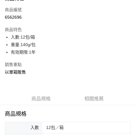
商品編號
街口支付
6562696
AFTEE先享後付
相關說明
商品特色
【關於「AFTEE先享後付」】
入數:12包/箱
ATM付款
AFTEE先享後付是「在收到商品之後才付款」的支付方式。 讓您購物簡單
重量:140g/包
便利好安心！
貨到付款
１．簡單：不需註冊會員、不需綁卡、不需儲值。
有效期限:1年
２．便利：只要手機號碼，簡訊認證，即可結帳。
３．安心：先確認商品／服務後，再付款。
銷售重點
運送方式
以單箱販售
【「AFTEE先享後付」結帳流程】
一般配送
１．於結帳方式選擇「AFTEE先享後付」後，將跳轉至「AFTEE先享後付」
每筆NT$130，滿NT$2,000(含以上)免運費
結帳頁面，進行簡訊認證並確認金額後，即可完成結帳。
２．訂單成立數日內，您將收到繳費通知簡訊。
賣家宅配
３．收到繳費通知簡訊後14天內，點擊此簡訊中的連結，可透過四大超商／
商品規格
相關推薦
ATM／網路銀行／等多元方式進行付款，方視為交易完成。
每筆NT$130，滿NT$2,000(含以上)免運費
※ 請注意：結帳手續完成當下不需立刻繳費，但若您需要取消訂單，請聯絡
購買商品的店家。未經商家同意取消之訂單仍視為有效，需透過AFTEE先享
商品規格
貨到付款
後付繳納相關費用。
每筆NT$190，滿NT$2,600(含以上)免運費
※ 交易是否成功請以「AFTEE先享後付 」之結帳頁面顯示為準，若有關於
入數
12包／箱
是否繳費成功／繳費後需取消欲退款等相關疑問，請聯繫「AFTEE先享後付
客戶支援中心」
https://netprotections.freshdesk.com/support/home