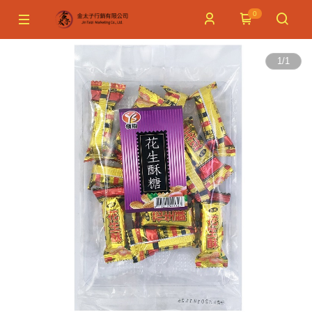
0
1
/
1