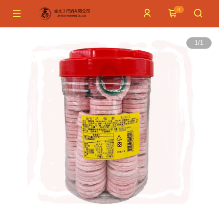
0
1
/
1