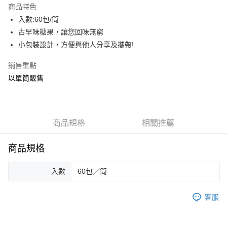
商品特色
街口支付
入數:60包/筒
古早味糖果，讓您回味無窮
AFTEE先享後付
小包裝設計，方便與他人分享及攜帶!
相關說明
【關於「AFTEE先享後付」】
銷售重點
ATM付款
AFTEE先享後付是「在收到商品之後才付款」的支付方式。 讓您購物簡單
以單筒販售
便利好安心！
貨到付款
１．簡單：不需註冊會員、不需綁卡、不需儲值。
２．便利：只要手機號碼，簡訊認證，即可結帳。
３．安心：先確認商品／服務後，再付款。
運送方式
商品規格
相關推薦
【「AFTEE先享後付」結帳流程】
一般配送
１．於結帳方式選擇「AFTEE先享後付」後，將跳轉至「AFTEE先享後付」
每筆NT$130，滿NT$2,000(含以上)免運費
結帳頁面，進行簡訊認證並確認金額後，即可完成結帳。
商品規格
２．訂單成立數日內，您將收到繳費通知簡訊。
賣家宅配
３．收到繳費通知簡訊後14天內，點擊此簡訊中的連結，可透過四大超商／
ATM／網路銀行／等多元方式進行付款，方視為交易完成。
入數
60包／筒
每筆NT$130，滿NT$2,000(含以上)免運費
※ 請注意：結帳手續完成當下不需立刻繳費，但若您需要取消訂單，請聯絡
購買商品的店家。未經商家同意取消之訂單仍視為有效，需透過AFTEE先享
貨到付款
後付繳納相關費用。
客服
每筆NT$190，滿NT$2,600(含以上)免運費
※ 交易是否成功請以「AFTEE先享後付 」之結帳頁面顯示為準，若有關於
是否繳費成功／繳費後需取消欲退款等相關疑問，請聯繫「AFTEE先享後付
客戶支援中心」
https://netprotections.freshdesk.com/support/home