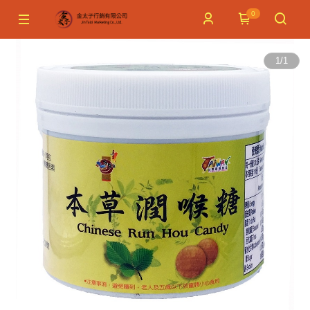
0
1
/
1