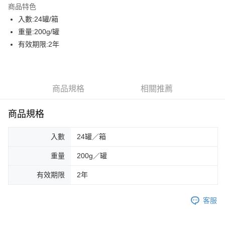
商品特色
街口支付
入數:24罐/箱
重量:200g/罐
AFTEE先享後付
有效期限:2年
相關說明
【關於「AFTEE先享後付」】
ATM付款
AFTEE先享後付是「在收到商品之後才付款」的支付方式。 讓您購物簡單
便利好安心！
貨到付款
１．簡單：不需註冊會員、不需綁卡、不需儲值。
商品規格
相關推薦
２．便利：只要手機號碼，簡訊認證，即可結帳。
３．安心：先確認商品／服務後，再付款。
運送方式
商品規格
【「AFTEE先享後付」結帳流程】
一般配送
１．於結帳方式選擇「AFTEE先享後付」後，將跳轉至「AFTEE先享後付」
入數
24罐／箱
每筆NT$130，滿NT$2,000(含以上)免運費
結帳頁面，進行簡訊認證並確認金額後，即可完成結帳。
２．訂單成立數日內，您將收到繳費通知簡訊。
重量
200g／罐
賣家宅配
３．收到繳費通知簡訊後14天內，點擊此簡訊中的連結，可透過四大超商／
ATM／網路銀行／等多元方式進行付款，方視為交易完成。
每筆NT$130，滿NT$2,000(含以上)免運費
有效期限
2年
※ 請注意：結帳手續完成當下不需立刻繳費，但若您需要取消訂單，請聯絡
購買商品的店家。未經商家同意取消之訂單仍視為有效，需透過AFTEE先享
貨到付款
後付繳納相關費用。
客服
每筆NT$190，滿NT$2,600(含以上)免運費
※ 交易是否成功請以「AFTEE先享後付 」之結帳頁面顯示為準，若有關於
是否繳費成功／繳費後需取消欲退款等相關疑問，請聯繫「AFTEE先享後付
客戶支援中心」
https://netprotections.freshdesk.com/support/home