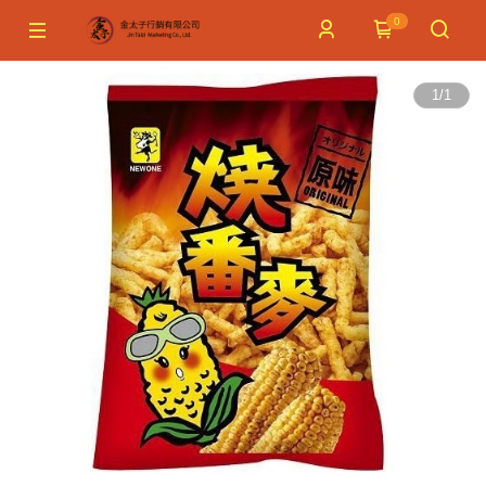
0
1
/
1