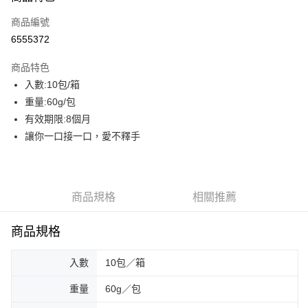
商品編號
街口支付
6555372
AFTEE先享後付
相關說明
商品特色
【關於「AFTEE先享後付」】
入數:10包/箱
ATM付款
AFTEE先享後付是「在收到商品之後才付款」的支付方式。 讓您購物簡單
重量:60g/包
便利好安心！
貨到付款
１．簡單：不需註冊會員、不需綁卡、不需儲值。
有效期限:8個月
２．便利：只要手機號碼，簡訊認證，即可結帳。
讓你一口接一口，愛不釋手
３．安心：先確認商品／服務後，再付款。
運送方式
【「AFTEE先享後付」結帳流程】
一般配送
１．於結帳方式選擇「AFTEE先享後付」後，將跳轉至「AFTEE先享後付」
每筆NT$130，滿NT$2,000(含以上)免運費
結帳頁面，進行簡訊認證並確認金額後，即可完成結帳。
商品規格
相關推薦
２．訂單成立數日內，您將收到繳費通知簡訊。
賣家宅配
３．收到繳費通知簡訊後14天內，點擊此簡訊中的連結，可透過四大超商／
ATM／網路銀行／等多元方式進行付款，方視為交易完成。
商品規格
每筆NT$130，滿NT$2,000(含以上)免運費
※ 請注意：結帳手續完成當下不需立刻繳費，但若您需要取消訂單，請聯絡
購買商品的店家。未經商家同意取消之訂單仍視為有效，需透過AFTEE先享
貨到付款
入數
10包／箱
後付繳納相關費用。
每筆NT$190，滿NT$2,600(含以上)免運費
※ 交易是否成功請以「AFTEE先享後付 」之結帳頁面顯示為準，若有關於
重量
60g／包
是否繳費成功／繳費後需取消欲退款等相關疑問，請聯繫「AFTEE先享後付
客戶支援中心」
https://netprotections.freshdesk.com/support/home