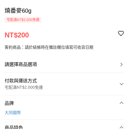
燒番麥60g
宅配滿NT$2,000免運
NT$200
客約商品：請於結帳時在備註欄位填寫可收貨日期
請選擇商品選項
付款與運送方式
宅配滿NT$2,000免運
付款方式
品牌
信用卡一次付款
大同國際
LINE Pay
商品特色
Apple Pay