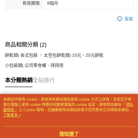
有效期限
8個月
【注意事項】
１．透過由恩沛科技股份有限公司提供之「AFTEE先享後付」服務完成之交
客服
易，需依本服務之必要範圍內提供個人資料，並將交易相關給付款項請求債
權轉讓予恩沛科技股份有限公司。
２．關於個人資料處理事宜，請瀏覽以下網址：
https://aftee.tw/terms/#terms3
３．未成年的使用者請事先徵得法定代理人或監護人之同意方可使用
商品相關分類 (2)
「AFTEE先享後付」，若未經同意申辦者引起之損失，本公司不負相關責
任。
餅乾類| 各式包裝
太空包餅乾類| 10元、20元餅乾
４．使用「AFTEE先享後付」時，將依據個別帳號之用戶狀況，依本公司即
時審查核予不同之上限額度；若仍有額度不足之情形，本公司將視審查結果
小包裝類| 公司零食櫃、拜拜用
請求用戶進行身份認證。
５．嚴禁一人註冊多個帳號或使用他人資訊註冊。若發現惡意使用之情形，
本分類熱銷
全站排行
恩沛科技股份有限公司將有權停止該用戶之使用額度並採取法律行動。
本網站中使用 cookie，欲查詢有關本網站使用 cookie 方式之詳情，及若您不希
熱門標籤
望在電腦上使用 cookie 時應如何變更電腦的 cookie 設定，請參閱本網站「
隱私
權條款
」之 Cookie 聲明。您繼續使用本網站即表示您同意本公司得按本網站使
用條款之 Cookie 聲明使用 cookie。
了解更多 >
我知道了