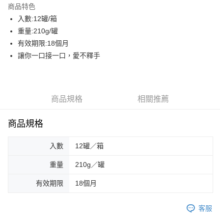
商品特色
街口支付
入數:12罐/箱
重量:210g/罐
AFTEE先享後付
有效期限:18個月
相關說明
讓你一口接一口，愛不釋手
【關於「AFTEE先享後付」】
ATM付款
AFTEE先享後付是「在收到商品之後才付款」的支付方式。 讓您購物簡單
便利好安心！
貨到付款
１．簡單：不需註冊會員、不需綁卡、不需儲值。
２．便利：只要手機號碼，簡訊認證，即可結帳。
商品規格
相關推薦
３．安心：先確認商品／服務後，再付款。
運送方式
【「AFTEE先享後付」結帳流程】
商品規格
一般配送
１．於結帳方式選擇「AFTEE先享後付」後，將跳轉至「AFTEE先享後付」
每筆NT$130，滿NT$2,000(含以上)免運費
結帳頁面，進行簡訊認證並確認金額後，即可完成結帳。
入數
12罐／箱
２．訂單成立數日內，您將收到繳費通知簡訊。
賣家宅配
３．收到繳費通知簡訊後14天內，點擊此簡訊中的連結，可透過四大超商／
ATM／網路銀行／等多元方式進行付款，方視為交易完成。
重量
210g／罐
每筆NT$130，滿NT$2,000(含以上)免運費
※ 請注意：結帳手續完成當下不需立刻繳費，但若您需要取消訂單，請聯絡
購買商品的店家。未經商家同意取消之訂單仍視為有效，需透過AFTEE先享
有效期限
18個月
貨到付款
後付繳納相關費用。
每筆NT$190，滿NT$2,600(含以上)免運費
※ 交易是否成功請以「AFTEE先享後付 」之結帳頁面顯示為準，若有關於
客服
是否繳費成功／繳費後需取消欲退款等相關疑問，請聯繫「AFTEE先享後付
客戶支援中心」
https://netprotections.freshdesk.com/support/home