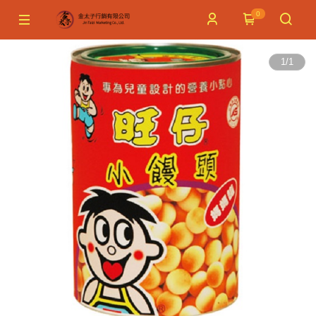
0
1
/
1