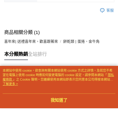
【注意事項】
客服
１．透過由恩沛科技股份有限公司提供之「AFTEE先享後付」服務完成之交
易，需依本服務之必要範圍內提供個人資料，並將交易相關給付款項請求債
權轉讓予恩沛科技股份有限公司。
２．關於個人資料處理事宜，請瀏覽以下網址：
https://aftee.tw/terms/#terms3
商品相關分類 (1)
３．未成年的使用者請事先徵得法定代理人或監護人之同意方可使用
「AFTEE先享後付」，若未經同意申辦者引起之損失，本公司不負相關責
喜年來| 送禮喜年來，歡喜跟著來
餅乾類 | 蛋捲、金牛角
任。
４．使用「AFTEE先享後付」時，將依據個別帳號之用戶狀況，依本公司即
本分類熱銷
全站排行
時審查核予不同之上限額度；若仍有額度不足之情形，本公司將視審查結果
請求用戶進行身份認證。
５．嚴禁一人註冊多個帳號或使用他人資訊註冊。若發現惡意使用之情形，
恩沛科技股份有限公司將有權停止該用戶之使用額度並採取法律行動。
本網站中使用 cookie，欲查詢有關本網站使用 cookie 方式之詳情，及若您不希
熱門標籤
望在電腦上使用 cookie 時應如何變更電腦的 cookie 設定，請參閱本網站「
隱私
權條款
」之 Cookie 聲明。您繼續使用本網站即表示您同意本公司得按本網站使
用條款之 Cookie 聲明使用 cookie。
了解更多 >
我知道了