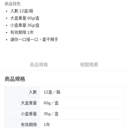
商品特色
街口支付
入數:12盒/箱
大盒重量:60g/盒
AFTEE先享後付
小盒重量:35g/盒
相關說明
有效期限:1年
【關於「AFTEE先享後付」】
ATM付款
AFTEE先享後付是「在收到商品之後才付款」的支付方式。 讓您購物簡單
讓你一口接一口，愛不釋手
便利好安心！
貨到付款
１．簡單：不需註冊會員、不需綁卡、不需儲值。
２．便利：只要手機號碼，簡訊認證，即可結帳。
３．安心：先確認商品／服務後，再付款。
運送方式
商品規格
相關推薦
【「AFTEE先享後付」結帳流程】
一般配送
１．於結帳方式選擇「AFTEE先享後付」後，將跳轉至「AFTEE先享後付」
商品規格
每筆NT$130，滿NT$2,000(含以上)免運費
結帳頁面，進行簡訊認證並確認金額後，即可完成結帳。
２．訂單成立數日內，您將收到繳費通知簡訊。
賣家宅配
３．收到繳費通知簡訊後14天內，點擊此簡訊中的連結，可透過四大超商／
入數
12盒／箱
ATM／網路銀行／等多元方式進行付款，方視為交易完成。
每筆NT$130，滿NT$2,000(含以上)免運費
※ 請注意：結帳手續完成當下不需立刻繳費，但若您需要取消訂單，請聯絡
大盒重量
60g／盒
購買商品的店家。未經商家同意取消之訂單仍視為有效，需透過AFTEE先享
貨到付款
後付繳納相關費用。
小盒重量
35g／盒
每筆NT$190，滿NT$2,600(含以上)免運費
※ 交易是否成功請以「AFTEE先享後付 」之結帳頁面顯示為準，若有關於
是否繳費成功／繳費後需取消欲退款等相關疑問，請聯繫「AFTEE先享後付
有效期限
1年
客戶支援中心」
https://netprotections.freshdesk.com/support/home