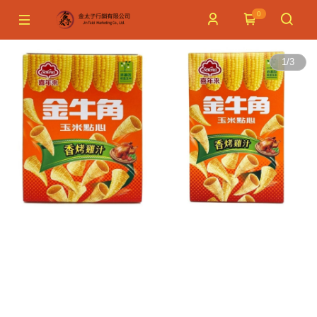
0
1
/
3