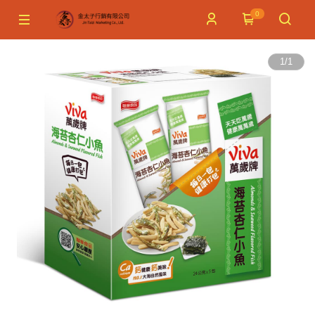
0
1
/
1