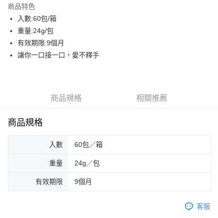
商品特色
街口支付
入數:60包/箱
重量:24g/包
AFTEE先享後付
有效期限:9個月
相關說明
讓你一口接一口，愛不釋手
【關於「AFTEE先享後付」】
ATM付款
AFTEE先享後付是「在收到商品之後才付款」的支付方式。 讓您購物簡單
便利好安心！
貨到付款
１．簡單：不需註冊會員、不需綁卡、不需儲值。
２．便利：只要手機號碼，簡訊認證，即可結帳。
商品規格
相關推薦
３．安心：先確認商品／服務後，再付款。
運送方式
【「AFTEE先享後付」結帳流程】
商品規格
一般配送
１．於結帳方式選擇「AFTEE先享後付」後，將跳轉至「AFTEE先享後付」
每筆NT$130，滿NT$2,000(含以上)免運費
結帳頁面，進行簡訊認證並確認金額後，即可完成結帳。
入數
60包／箱
２．訂單成立數日內，您將收到繳費通知簡訊。
賣家宅配
３．收到繳費通知簡訊後14天內，點擊此簡訊中的連結，可透過四大超商／
ATM／網路銀行／等多元方式進行付款，方視為交易完成。
重量
24g／包
每筆NT$130，滿NT$2,000(含以上)免運費
※ 請注意：結帳手續完成當下不需立刻繳費，但若您需要取消訂單，請聯絡
購買商品的店家。未經商家同意取消之訂單仍視為有效，需透過AFTEE先享
有效期限
9個月
貨到付款
後付繳納相關費用。
每筆NT$190，滿NT$2,600(含以上)免運費
※ 交易是否成功請以「AFTEE先享後付 」之結帳頁面顯示為準，若有關於
客服
是否繳費成功／繳費後需取消欲退款等相關疑問，請聯繫「AFTEE先享後付
客戶支援中心」
https://netprotections.freshdesk.com/support/home