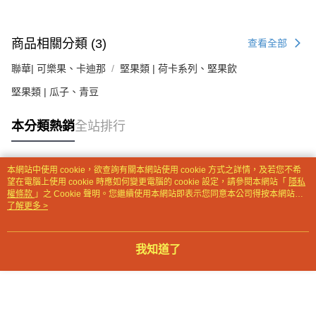
【注意事項】
１．透過由恩沛科技股份有限公司提供之「AFTEE先享後付」服務完成之交
商品相關分類 (3)
查看全部
易，需依本服務之必要範圍內提供個人資料，並將交易相關給付款項請求債
權轉讓予恩沛科技股份有限公司。
聯華| 可樂果、卡迪那
堅果類 | 荷卡系列、堅果飲
２．關於個人資料處理事宜，請瀏覽以下網址：
https://aftee.tw/terms/#terms3
堅果類 | 瓜子、青豆
３．未成年的使用者請事先徵得法定代理人或監護人之同意方可使用
「AFTEE先享後付」，若未經同意申辦者引起之損失，本公司不負相關責
任。
本分類熱銷
全站排行
４．使用「AFTEE先享後付」時，將依據個別帳號之用戶狀況，依本公司即
時審查核予不同之上限額度；若仍有額度不足之情形，本公司將視審查結果
請求用戶進行身份認證。
本網站中使用 cookie，欲查詢有關本網站使用 cookie 方式之詳情，及若您不希
５．嚴禁一人註冊多個帳號或使用他人資訊註冊。若發現惡意使用之情形，
熱門標籤
望在電腦上使用 cookie 時應如何變更電腦的 cookie 設定，請參閱本網站「
隱私
恩沛科技股份有限公司將有權停止該用戶之使用額度並採取法律行動。
權條款
」之 Cookie 聲明。您繼續使用本網站即表示您同意本公司得按本網站使
用條款之 Cookie 聲明使用 cookie。
了解更多 >
我知道了