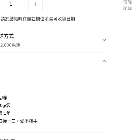
清除
紀錄
：請於結帳時在備註欄位填寫可收貨日期
送方式
2,000免運
次付款
包/箱
0g/袋
:1年
享後付
口接一口，愛不釋手
FTEE先享後付」】
先享後付是「在收到商品之後才付款」的支付方式。 讓您購物簡單