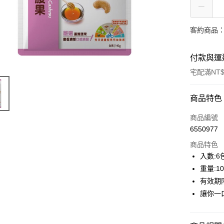
客約商品
付款與運
宅配滿NT$
付款方式
商品特色
信用卡一
商品編號
6550977
LINE Pay
商品特色
Apple Pay
入數:6
重量:10
街口支付
有效期限
AFTEE先
讓你一
相關說明
【關於「A
ATM付款
AFTEE