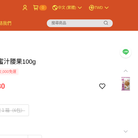
0
中文 (繁體)
TWD
絡我們
汁腰果100g
2,000免運
80
果１箱（6包）