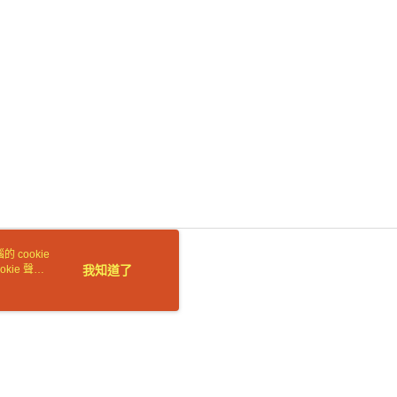
E先享後付」，若未經同意申辦者引起之損失，本公司不負相關責
AFTEE先享後付」時，將依據個別帳號之用戶狀況，依本公司
核予不同之上限額度；若仍有額度不足之情形，本公司將視審查
用戶進行身份認證。
一人註冊多個帳號或使用他人資訊註冊。若發現惡意使用之情
科技股份有限公司將有權停止該用戶之使用額度並採取法律行
 cookie
kie 聲明
我知道了
若接到可疑電話，請洽詢165反詐騙專線