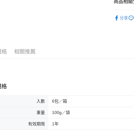
商品相關分
便利好安
貨到付款
１．簡單
聯華| 可
２．便利
分享
３．安心
堅果類 |
運送方式
【「AFT
１．於結帳
一般配送
付」結帳
每筆NT$1
２．訂單
規格
相關推薦
３．收到繳
／ATM／
賣家宅配
※ 請注意
每筆NT$1
絡購買商品
先享後付
貨到付款
※ 交易是
是否繳費成
每筆NT$1
規格
付客戶支
【注意事
入數
6包／箱
１．透過由
交易，需
重量
100g／袋
求債權轉
２．關於
有效期限
1年
https://aft
３．未成