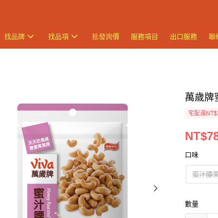
找品牌
找品項
批發詢價
服務項目
出口服務
聯
萬歲牌蜜
宅配滿NT$
NT$7
口味
蜜汁腰
數量