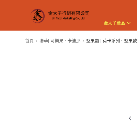
金太子產品
首頁
聯華| 可樂果、卡迪那
堅果類 | 荷卡系列、堅果飲