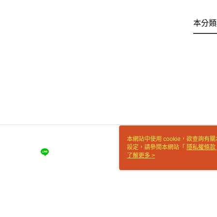
本分類
本網站中使用 cookie，欲查詢有關
設定，請參閱本網站「
隱私權條款
使用 cookie。
了解更多 >