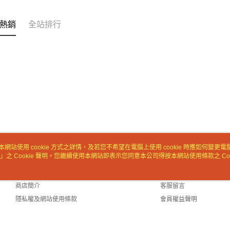
「AFTE
任。
熱銷
全站排行
４．使用「
即時審查
結果請求
５．嚴禁
形，恩沛
動。
本網站使用 cookie 方式之詳情，及若您不希望在電腦上使用 cookie 時應如何變更電腦的
」之 Cookie 聲明。您繼續使用本網站即表示您同意本公司得按本網站使用條款之 Coo
關於我們
客服資訊
品牌故事
購物說明
商店簡介
客服留言
隱私權及網站使用條款
會員權益聲明
聯絡我們