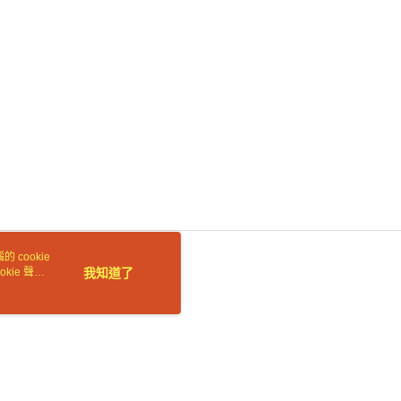
E先享後付」，若未經同意申辦者引起之損失，本公司不負相關責
AFTEE先享後付」時，將依據個別帳號之用戶狀況，依本公司
核予不同之上限額度；若仍有額度不足之情形，本公司將視審查
用戶進行身份認證。
一人註冊多個帳號或使用他人資訊註冊。若發現惡意使用之情
科技股份有限公司將有權停止該用戶之使用額度並採取法律行
 cookie
kie 聲明
我知道了
若接到可疑電話，請洽詢165反詐騙專線