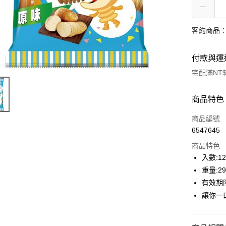
客約商品
付款與運
宅配滿NT$
付款方式
商品特色
信用卡一
商品編號
6547645
LINE Pay
商品特色
Apple Pay
入數:1
重量:29
街口支付
有效期限
AFTEE先
讓你一
相關說明
【關於「A
ATM付款
AFTEE