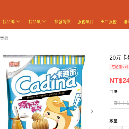
找品牌
找品項
批發詢價
服務項目
出口服務
聯
可樂果
20元卡
宅配滿NT$
NT$2
口味
寶卡卡
數量