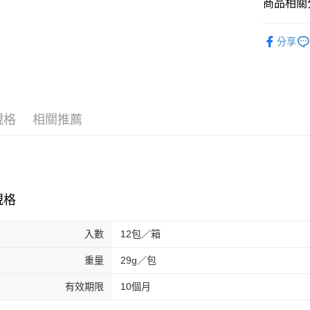
商品相關分
便利好安
貨到付款
１．簡單
聯華| 可
２．便利
分享
３．安心
餅乾類| 
運送方式
【「AFT
１．於結帳
一般配送
付」結帳
每筆NT$1
２．訂單
規格
相關推薦
３．收到繳
／ATM／
賣家宅配
※ 請注意
每筆NT$1
絡購買商品
先享後付
貨到付款
※ 交易是
是否繳費成
每筆NT$1
規格
付客戶支
【注意事
入數
12包／箱
１．透過由
交易，需
重量
29g／包
求債權轉
２．關於
有效期限
10個月
https://aft
３．未成