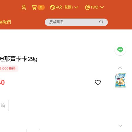
0
中文 (繁體)
TWD
絡我們
迪那寶卡卡29g
2,000免運
40
１箱