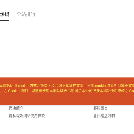
「AFTE
任。
熱銷
全站排行
４．使用「
即時審查
結果請求
５．嚴禁
形，恩沛
動。
本網站使用 cookie 方式之詳情，及若您不希望在電腦上使用 cookie 時應如何變更電腦的
」之 Cookie 聲明。您繼續使用本網站即表示您同意本公司得按本網站使用條款之 Coo
關於我們
客服資訊
品牌故事
購物說明
商店簡介
客服留言
隱私權及網站使用條款
會員權益聲明
聯絡我們