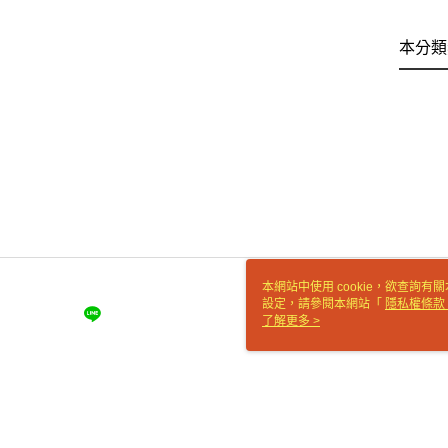
本分類
本網站中使用 cookie，欲查詢有關
設定，請參閱本網站「
隱私權條款
使用 cookie。
了解更多 >