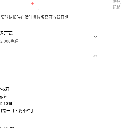
清除
紀錄
：請於結帳時在備註欄位填寫可收貨日期
送方式
2,000免運
次付款
2包/箱
g/包
:10個月
享後付
口接一口，愛不釋手
FTEE先享後付」】
先享後付是「在收到商品之後才付款」的支付方式。 讓您購物簡單