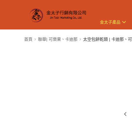
金太子產品
首頁
聯華| 可樂果、卡迪那
太空包餅乾類 | 卡迪那、