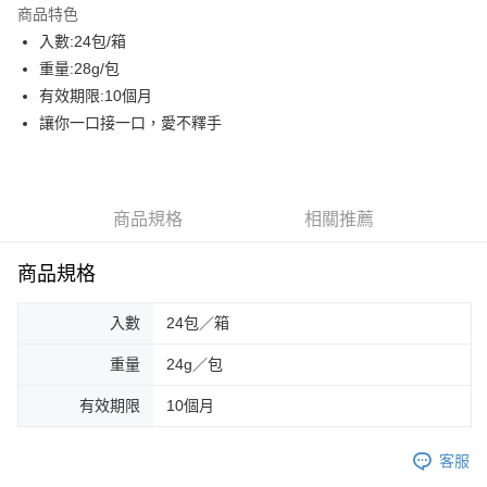
商品特色
街口支付
入數:24包/箱
重量:28g/包
AFTEE先享後付
有效期限:10個月
相關說明
讓你一口接一口，愛不釋手
【關於「AFTEE先享後付」】
ATM付款
AFTEE先享後付是「在收到商品之後才付款」的支付方式。 讓您購物簡單
便利好安心！
貨到付款
１．簡單：不需註冊會員、不需綁卡、不需儲值。
２．便利：只要手機號碼，簡訊認證，即可結帳。
商品規格
相關推薦
３．安心：先確認商品／服務後，再付款。
運送方式
【「AFTEE先享後付」結帳流程】
商品規格
一般配送
１．於結帳方式選擇「AFTEE先享後付」後，將跳轉至「AFTEE先享後付」
每筆NT$130，滿NT$2,000(含以上)免運費
結帳頁面，進行簡訊認證並確認金額後，即可完成結帳。
入數
24包／箱
２．訂單成立數日內，您將收到繳費通知簡訊。
賣家宅配
３．收到繳費通知簡訊後14天內，點擊此簡訊中的連結，可透過四大超商／
ATM／網路銀行／等多元方式進行付款，方視為交易完成。
重量
24g／包
每筆NT$130，滿NT$2,000(含以上)免運費
※ 請注意：結帳手續完成當下不需立刻繳費，但若您需要取消訂單，請聯絡
購買商品的店家。未經商家同意取消之訂單仍視為有效，需透過AFTEE先享
有效期限
10個月
貨到付款
後付繳納相關費用。
每筆NT$190，滿NT$2,600(含以上)免運費
※ 交易是否成功請以「AFTEE先享後付 」之結帳頁面顯示為準，若有關於
客服
是否繳費成功／繳費後需取消欲退款等相關疑問，請聯繫「AFTEE先享後付
客戶支援中心」
https://netprotections.freshdesk.com/support/home