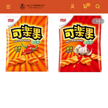
0
1
/
3