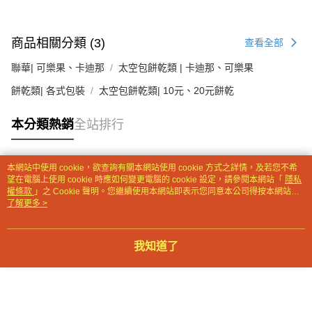
【注意事項】
１．透過由恩沛科技股份有限公司提供之「AFTEE先享後付」服務完成之交
商品相關分類 (3)
查看全部
易，需依本服務之必要範圍內提供個人資料，並將交易相關給付款項請求債
權轉讓予恩沛科技股份有限公司。
聯華| 可樂果、卡迪那
太空包餅乾類 | 卡迪那、可樂果
２．關於個人資料處理事宜，請瀏覽以下網址：
https://aftee.tw/terms/#terms3
餅乾類| 各式包裝
太空包餅乾類| 10元、20元餅乾
３．未成年的使用者請事先徵得法定代理人或監護人之同意方可使用
「AFTEE先享後付」，若未經同意申辦者引起之損失，本公司不負相關責
任。
本分類熱銷
全站排行
４．使用「AFTEE先享後付」時，將依據個別帳號之用戶狀況，依本公司即
時審查核予不同之上限額度；若仍有額度不足之情形，本公司將視審查結果
請求用戶進行身份認證。
本網站中使用 cookie，欲查詢有關本網站使用 cookie 方式之詳情，及若您不希
５．嚴禁一人註冊多個帳號或使用他人資訊註冊。若發現惡意使用之情形，
熱門標籤
望在電腦上使用 cookie 時應如何變更電腦的 cookie 設定，請參閱本網站「
隱私
恩沛科技股份有限公司將有權停止該用戶之使用額度並採取法律行動。
權條款
」之 Cookie 聲明。您繼續使用本網站即表示您同意本公司得按本網站使
用條款之 Cookie 聲明使用 cookie。
了解更多 >
我知道了