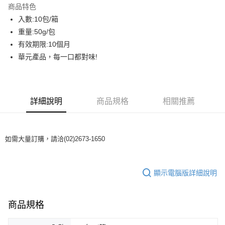
商品特色
街口支付
入數:10包/箱
重量:50g/包
AFTEE先享後付
有效期限:10個月
相關說明
華元產品，每一口都對味!
【關於「AFTEE先享後付」】
ATM付款
AFTEE先享後付是「在收到商品之後才付款」的支付方式。 讓您購物簡單
便利好安心！
貨到付款
１．簡單：不需註冊會員、不需綁卡、不需儲值。
２．便利：只要手機號碼，簡訊認證，即可結帳。
詳細說明
商品規格
相關推薦
３．安心：先確認商品／服務後，再付款。
運送方式
【「AFTEE先享後付」結帳流程】
一般配送
１．於結帳方式選擇「AFTEE先享後付」後，將跳轉至「AFTEE先享後付」
如需大量訂購，請洽(02)2673-1650
每筆NT$130，滿NT$2,000(含以上)免運費
結帳頁面，進行簡訊認證並確認金額後，即可完成結帳。
２．訂單成立數日內，您將收到繳費通知簡訊。
賣家宅配
３．收到繳費通知簡訊後14天內，點擊此簡訊中的連結，可透過四大超商／
ATM／網路銀行／等多元方式進行付款，方視為交易完成。
每筆NT$130，滿NT$2,000(含以上)免運費
顯示電腦版詳細說明
※ 請注意：結帳手續完成當下不需立刻繳費，但若您需要取消訂單，請聯絡
購買商品的店家。未經商家同意取消之訂單仍視為有效，需透過AFTEE先享
貨到付款
後付繳納相關費用。
每筆NT$190，滿NT$2,600(含以上)免運費
商品規格
※ 交易是否成功請以「AFTEE先享後付 」之結帳頁面顯示為準，若有關於
是否繳費成功／繳費後需取消欲退款等相關疑問，請聯繫「AFTEE先享後付
客戶支援中心」
https://netprotections.freshdesk.com/support/home