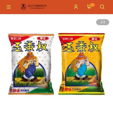
0
1
/
3