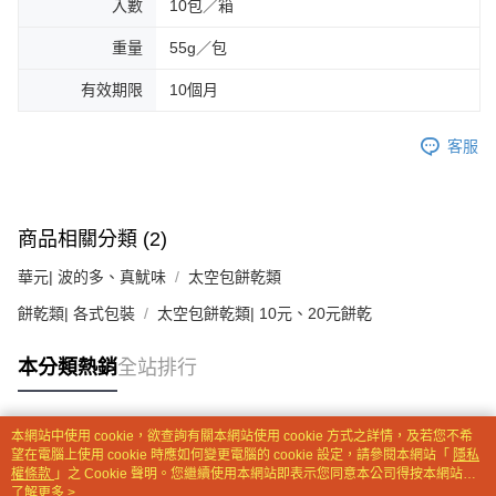
入數
10包／箱
【注意事項】
重量
55g／包
１．透過由恩沛科技股份有限公司提供之「AFTEE先享後付」服務完成之交
易，需依本服務之必要範圍內提供個人資料，並將交易相關給付款項請求債
有效期限
10個月
權轉讓予恩沛科技股份有限公司。
２．關於個人資料處理事宜，請瀏覽以下網址：
https://aftee.tw/terms/#terms3
客服
３．未成年的使用者請事先徵得法定代理人或監護人之同意方可使用
「AFTEE先享後付」，若未經同意申辦者引起之損失，本公司不負相關責
任。
４．使用「AFTEE先享後付」時，將依據個別帳號之用戶狀況，依本公司即
時審查核予不同之上限額度；若仍有額度不足之情形，本公司將視審查結果
商品相關分類 (2)
請求用戶進行身份認證。
５．嚴禁一人註冊多個帳號或使用他人資訊註冊。若發現惡意使用之情形，
華元| 波的多、真魷味
太空包餅乾類
恩沛科技股份有限公司將有權停止該用戶之使用額度並採取法律行動。
餅乾類| 各式包裝
太空包餅乾類| 10元、20元餅乾
本分類熱銷
全站排行
本網站中使用 cookie，欲查詢有關本網站使用 cookie 方式之詳情，及若您不希
熱門標籤
望在電腦上使用 cookie 時應如何變更電腦的 cookie 設定，請參閱本網站「
隱私
權條款
」之 Cookie 聲明。您繼續使用本網站即表示您同意本公司得按本網站使
用條款之 Cookie 聲明使用 cookie。
了解更多 >