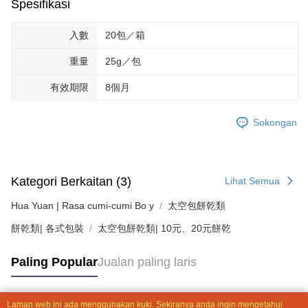
Spesifikasi
sehingga 45 hari.
貨到付款
NT$190/pesanan | Penghantaran percuma untuk pesanan
入數
20包／箱
Tempoh pembayaran dikira dari masa kedai meminta pembayaran anda,
NT$2,600 atau lebih
ditambah dengan bilangan hari yang boleh dilanjutkan oleh AFTEE. Anda
重量
25g／包
boleh melanjutkan tempoh pembayaran anda sebelum anda menerima
pesanan. Walau bagaimanapun, tiada jaminan bahawa anda boleh
menerima pesanan anda semasa tempoh pembayaran (cth.: produk
有效期限
8個月
prapesanan atau produk yang mungkin mengambil masa yang lebih
lama untuk dihantar). Oleh itu, anda dikehendaki membuat pembayaran
Sokongan
kepada AFTEE dalam tempoh sama ada anda menerima pesanan.
Kedua, Sekatan Pembayaran
1. Jumlah yang diperakui untuk pengguna kali pertama boleh sehingga
NT$10,000. Amaun diperakui sebenar yang diluluskan akan berdasarkan
Kategori Berkaitan (3)
Lihat Semua
keputusan pensijilan dan semakan oleh AFTEE.
2. Amaun perbelanjaan minimum mestilah lebih besar daripada NT$20.
Hua Yuan | Rasa cumi-cumi Bo y
太空包餅乾類
3. Pada masa ini hanya tersedia untuk ahli Taiwan.
餅乾類| 各式包裝
太空包餅乾類| 10元、20元餅乾
Ketiga, Syarat Perkhidmatan
Perkhidmatan AFTEE Beli Sekarang Bayar Kemudian disediakan oleh NP
Taiwan, Inc. dan AFTEE akan membuat bil kepada pengguna. AFTEE
Paling Popular
Jualan paling laris
akan menggunakan data peribadi yang dikumpul (termasuk nama
pembeli, no. telefon, nama penerima, no. telefon, alamat penerima) untuk
penggunaan perkhidmatan. Sila rujuk kepada "Penyata Pengumpulan
Laman web ini ada menggunakan kuki. Sekiranya anda ingin mengetahui