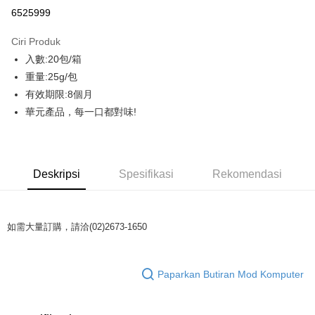
LINE Pay
6525999
Apple Pay
Ciri Produk
JKOPAY
入數:20包/箱
重量:25g/包
AFTEE
有效期限:8個月
Deskripsi
華元產品，每一口都對味!
Pertama, Mengenai Perkhidmatan AFTEE Beli Sekarang Bayar Kemudian
Pemindahan ATM
1. Dengan memilih AFTEE sebagai kaedah pembayaran, mesej
pengesahan AFTEE akan muncul.
Tunai semasa Penghantaran
2. Anda boleh meneruskan pembayaran selepas pengesahan SMS.
3. Tiada bayaran diperlukan apabila pesanan disahkan. Produk akan
Deskripsi
Spesifikasi
Rekomendasi
dihantar ke alamat yang ditetapkan.
Pilihan Penghantaran
4. Setelah pesanan disahkan, anda akan menerima SMS pembayaran
manakala ahli aplikasi akan menerima pemberitahuan tolak aplikasi
一般配送
AFTEE.
NT$130/pesanan | Penghantaran percuma untuk pesanan
5. Tiada bayaran diperlukan apabila anda menerima produk. Sila buat
如需大量訂購，請洽(02)2673-1650
pembayaran di empat kedai serbaneka utama, ATM atau perbankan
NT$2,000 atau lebih
dalam talian dengan SMS pembayaran atau pemberitahuan tolak aplikasi
AFTEE.
賣家宅配
Paparkan Butiran Mod Komputer
NT$130/pesanan | Penghantaran percuma untuk pesanan
Sila ambil perhatian bahawa tempoh pembayaran adalah 14 hari. Walau
NT$2,000 atau lebih
bagaimanapun, bagi mereka yang telah memuat turun Aplikasi AFTEE
dan mendaftar sebagai ahli AFTEE boleh menikmati tempoh pembayaran