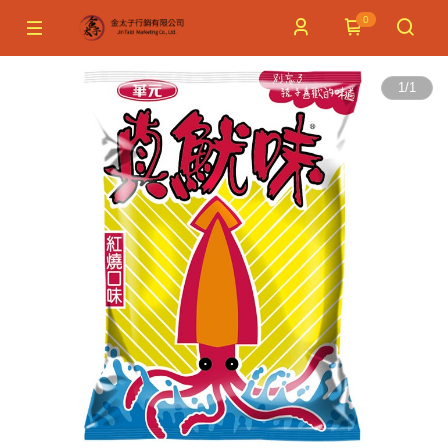
0
1
/
1