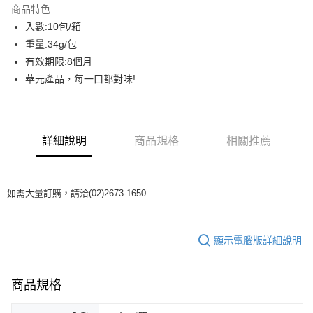
商品特色
街口支付
入數:10包/箱
重量:34g/包
AFTEE先享後付
有效期限:8個月
相關說明
華元產品，每一口都對味!
【關於「AFTEE先享後付」】
ATM付款
AFTEE先享後付是「在收到商品之後才付款」的支付方式。 讓您購物簡單
便利好安心！
貨到付款
１．簡單：不需註冊會員、不需綁卡、不需儲值。
２．便利：只要手機號碼，簡訊認證，即可結帳。
詳細說明
商品規格
相關推薦
３．安心：先確認商品／服務後，再付款。
運送方式
【「AFTEE先享後付」結帳流程】
一般配送
１．於結帳方式選擇「AFTEE先享後付」後，將跳轉至「AFTEE先享後付」
如需大量訂購，請洽(02)2673-1650
每筆NT$130，滿NT$2,000(含以上)免運費
結帳頁面，進行簡訊認證並確認金額後，即可完成結帳。
２．訂單成立數日內，您將收到繳費通知簡訊。
賣家宅配
３．收到繳費通知簡訊後14天內，點擊此簡訊中的連結，可透過四大超商／
ATM／網路銀行／等多元方式進行付款，方視為交易完成。
每筆NT$130，滿NT$2,000(含以上)免運費
顯示電腦版詳細說明
※ 請注意：結帳手續完成當下不需立刻繳費，但若您需要取消訂單，請聯絡
購買商品的店家。未經商家同意取消之訂單仍視為有效，需透過AFTEE先享
貨到付款
後付繳納相關費用。
每筆NT$190，滿NT$2,600(含以上)免運費
商品規格
※ 交易是否成功請以「AFTEE先享後付 」之結帳頁面顯示為準，若有關於
是否繳費成功／繳費後需取消欲退款等相關疑問，請聯繫「AFTEE先享後付
客戶支援中心」
https://netprotections.freshdesk.com/support/home