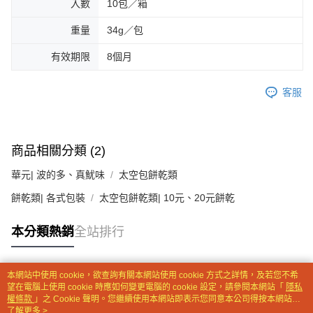
入數
10包／箱
【注意事項】
重量
34g／包
１．透過由恩沛科技股份有限公司提供之「AFTEE先享後付」服務完成之交
易，需依本服務之必要範圍內提供個人資料，並將交易相關給付款項請求債
有效期限
8個月
權轉讓予恩沛科技股份有限公司。
２．關於個人資料處理事宜，請瀏覽以下網址：
https://aftee.tw/terms/#terms3
客服
３．未成年的使用者請事先徵得法定代理人或監護人之同意方可使用
「AFTEE先享後付」，若未經同意申辦者引起之損失，本公司不負相關責
任。
４．使用「AFTEE先享後付」時，將依據個別帳號之用戶狀況，依本公司即
時審查核予不同之上限額度；若仍有額度不足之情形，本公司將視審查結果
商品相關分類 (2)
請求用戶進行身份認證。
５．嚴禁一人註冊多個帳號或使用他人資訊註冊。若發現惡意使用之情形，
華元| 波的多、真魷味
太空包餅乾類
恩沛科技股份有限公司將有權停止該用戶之使用額度並採取法律行動。
餅乾類| 各式包裝
太空包餅乾類| 10元、20元餅乾
本分類熱銷
全站排行
本網站中使用 cookie，欲查詢有關本網站使用 cookie 方式之詳情，及若您不希
熱門標籤
望在電腦上使用 cookie 時應如何變更電腦的 cookie 設定，請參閱本網站「
隱私
權條款
」之 Cookie 聲明。您繼續使用本網站即表示您同意本公司得按本網站使
用條款之 Cookie 聲明使用 cookie。
了解更多 >