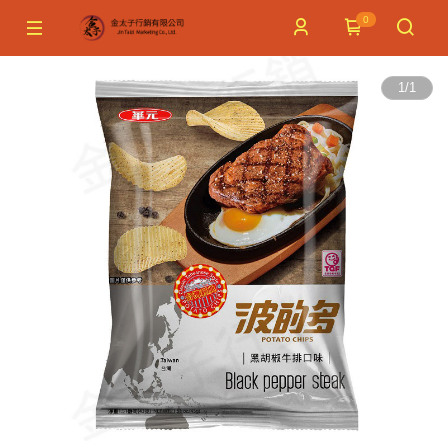
0
1
/
1