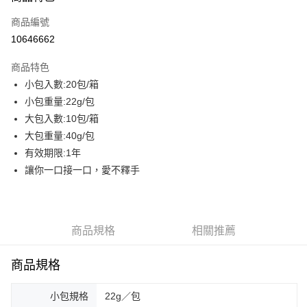
商品編號
街口支付
10646662
悠遊付
商品特色
AFTEE先享後付
小包入數:20包/箱
相關說明
小包重量:22g/包
【關於「AFTEE先享後付」】
ATM付款
AFTEE先享後付是「在收到商品之後才付款」的支付方式。 讓您購物簡單
大包入數:10包/箱
便利好安心！
大包重量:40g/包
貨到付款
１．簡單：不需註冊會員、不需綁卡、不需儲值。
有效期限:1年
２．便利：只要手機號碼，簡訊認證，即可結帳。
３．安心：先確認商品／服務後，再付款。
讓你一口接一口，愛不釋手
運送方式
【「AFTEE先享後付」結帳流程】
一般配送
１．於結帳方式選擇「AFTEE先享後付」後，將跳轉至「AFTEE先享後付」
每筆NT$130，滿NT$2,000(含以上)免運費
結帳頁面，進行簡訊認證並確認金額後，即可完成結帳。
２．訂單成立數日內，您將收到繳費通知簡訊。
商品規格
相關推薦
賣家宅配
３．收到繳費通知簡訊後14天內，點擊此簡訊中的連結，可透過四大超商／
ATM／網路銀行／等多元方式進行付款，方視為交易完成。
每筆NT$130，滿NT$2,000(含以上)免運費
商品規格
※ 請注意：結帳手續完成當下不需立刻繳費，但若您需要取消訂單，請聯絡
購買商品的店家。未經商家同意取消之訂單仍視為有效，需透過AFTEE先享
貨到付款
後付繳納相關費用。
小包規格
22g／包
每筆NT$190，滿NT$2,600(含以上)免運費
※ 交易是否成功請以「AFTEE先享後付 」之結帳頁面顯示為準，若有關於