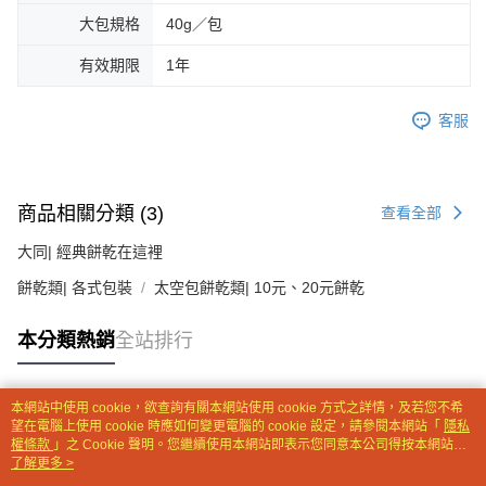
是否繳費成功／繳費後需取消欲退款等相關疑問，請聯繫「AFTEE先享後付
大包規格
40g／包
客戶支援中心」
https://netprotections.freshdesk.com/support/home
有效期限
1年
【注意事項】
１．透過由恩沛科技股份有限公司提供之「AFTEE先享後付」服務完成之交
易，需依本服務之必要範圍內提供個人資料，並將交易相關給付款項請求債
客服
權轉讓予恩沛科技股份有限公司。
２．關於個人資料處理事宜，請瀏覽以下網址：
https://aftee.tw/terms/#terms3
３．未成年的使用者請事先徵得法定代理人或監護人之同意方可使用
「AFTEE先享後付」，若未經同意申辦者引起之損失，本公司不負相關責
商品相關分類 (3)
查看全部
任。
４．使用「AFTEE先享後付」時，將依據個別帳號之用戶狀況，依本公司即
大同| 經典餅乾在這裡
時審查核予不同之上限額度；若仍有額度不足之情形，本公司將視審查結果
餅乾類| 各式包裝
請求用戶進行身份認證。
太空包餅乾類| 10元、20元餅乾
５．嚴禁一人註冊多個帳號或使用他人資訊註冊。若發現惡意使用之情形，
恩沛科技股份有限公司將有權停止該用戶之使用額度並採取法律行動。
本分類熱銷
全站排行
本網站中使用 cookie，欲查詢有關本網站使用 cookie 方式之詳情，及若您不希
熱門標籤
望在電腦上使用 cookie 時應如何變更電腦的 cookie 設定，請參閱本網站「
隱私
權條款
」之 Cookie 聲明。您繼續使用本網站即表示您同意本公司得按本網站使
用條款之 Cookie 聲明使用 cookie。
了解更多 >