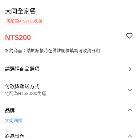
大同全家餐
宅配滿NT$2,000免運
NT$200
客約商品：請於結帳時在備註欄位填寫可收貨日期
請選擇商品選項
付款與運送方式
宅配滿NT$2,000免運
付款方式
品牌
信用卡一次付款
大同國際
LINE Pay
商品特色
Apple Pay