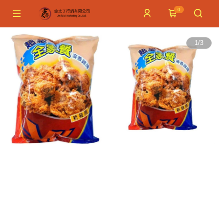
0
1
/
3