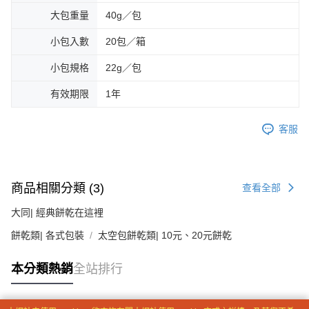
是否繳費成功／繳費後需取消欲退款等相關疑問，請聯繫「AFTEE先享後付
大包重量
40g／包
客戶支援中心」
https://netprotections.freshdesk.com/support/home
小包入數
20包／箱
【注意事項】
１．透過由恩沛科技股份有限公司提供之「AFTEE先享後付」服務完成之交
小包規格
22g／包
易，需依本服務之必要範圍內提供個人資料，並將交易相關給付款項請求債
權轉讓予恩沛科技股份有限公司。
有效期限
1年
２．關於個人資料處理事宜，請瀏覽以下網址：
https://aftee.tw/terms/#terms3
３．未成年的使用者請事先徵得法定代理人或監護人之同意方可使用
客服
「AFTEE先享後付」，若未經同意申辦者引起之損失，本公司不負相關責
任。
４．使用「AFTEE先享後付」時，將依據個別帳號之用戶狀況，依本公司即
時審查核予不同之上限額度；若仍有額度不足之情形，本公司將視審查結果
請求用戶進行身份認證。
商品相關分類 (3)
查看全部
５．嚴禁一人註冊多個帳號或使用他人資訊註冊。若發現惡意使用之情形，
恩沛科技股份有限公司將有權停止該用戶之使用額度並採取法律行動。
大同| 經典餅乾在這裡
餅乾類| 各式包裝
太空包餅乾類| 10元、20元餅乾
本分類熱銷
全站排行