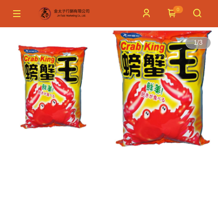
0
1
/
3