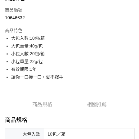
商品編號
街口支付
10646632
悠遊付
商品特色
AFTEE先享後付
大包入數:10包/箱
相關說明
大包重量:40g/包
【關於「AFTEE先享後付」】
ATM付款
AFTEE先享後付是「在收到商品之後才付款」的支付方式。 讓您購物簡單
小包入數:20包/箱
便利好安心！
小包重量:22g/包
貨到付款
１．簡單：不需註冊會員、不需綁卡、不需儲值。
有效期限:1年
２．便利：只要手機號碼，簡訊認證，即可結帳。
３．安心：先確認商品／服務後，再付款。
讓你一口接一口，愛不釋手
運送方式
【「AFTEE先享後付」結帳流程】
一般配送
１．於結帳方式選擇「AFTEE先享後付」後，將跳轉至「AFTEE先享後付」
每筆NT$130，滿NT$2,000(含以上)免運費
結帳頁面，進行簡訊認證並確認金額後，即可完成結帳。
２．訂單成立數日內，您將收到繳費通知簡訊。
商品規格
相關推薦
賣家宅配
３．收到繳費通知簡訊後14天內，點擊此簡訊中的連結，可透過四大超商／
ATM／網路銀行／等多元方式進行付款，方視為交易完成。
每筆NT$130，滿NT$2,000(含以上)免運費
商品規格
※ 請注意：結帳手續完成當下不需立刻繳費，但若您需要取消訂單，請聯絡
購買商品的店家。未經商家同意取消之訂單仍視為有效，需透過AFTEE先享
貨到付款
後付繳納相關費用。
大包入數
10包／箱
每筆NT$190，滿NT$2,600(含以上)免運費
※ 交易是否成功請以「AFTEE先享後付 」之結帳頁面顯示為準，若有關於