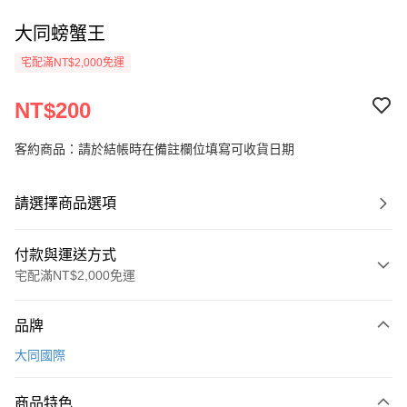
大同螃蟹王
宅配滿NT$2,000免運
NT$200
客約商品：請於結帳時在備註欄位填寫可收貨日期
請選擇商品選項
付款與運送方式
宅配滿NT$2,000免運
付款方式
品牌
信用卡一次付款
大同國際
LINE Pay
商品特色
Apple Pay